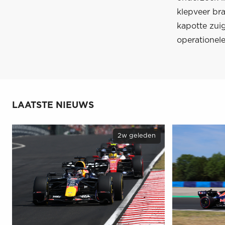
klepveer br
kapotte zuig
operationel
LAATSTE NIEUWS
2w geleden