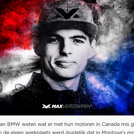
van BMW weten wat er met hun motoren in Canada mis g
n de eigen werkplaats werd duidelijk dat in Montoya’s m