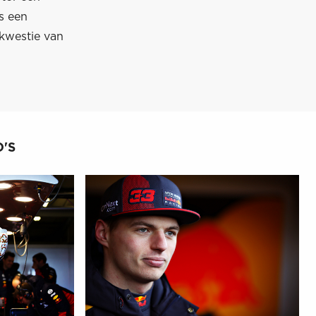
s een
 kwestie van
'S