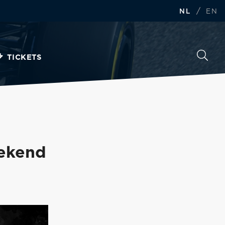
/
NL
EN
TICKETS
ekend