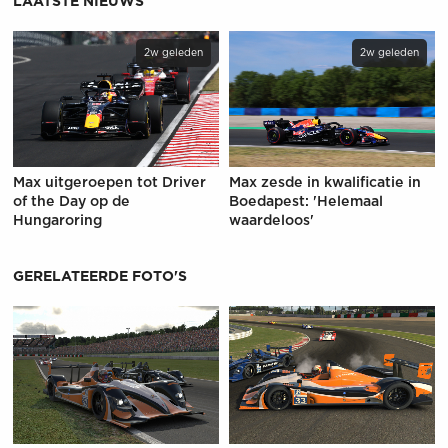
LAATSTE NIEUWS
2w geleden
2w geleden
Max uitgeroepen tot Driver
Max zesde in kwalificatie in
of the Day op de
Boedapest: 'Helemaal
Hungaroring
waardeloos'
GERELATEERDE FOTO'S