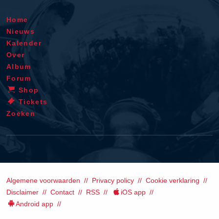
Home
Nieuws
Kalender
Over
Album
Forum
Shop
Tickets
Zoeken
Algemene voorwaarden
Privacy policy
Cookie verklaring
Disclaimer
Contact
RSS
iOS app
Android app