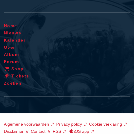
Home
Nieuws
Kalender
Over
Album
Forum
Shop
Tickets
Zoeken
Algemene voorwaarden
Privacy policy
Cookie verklaring
Disclaimer
Contact
RSS
iOS app