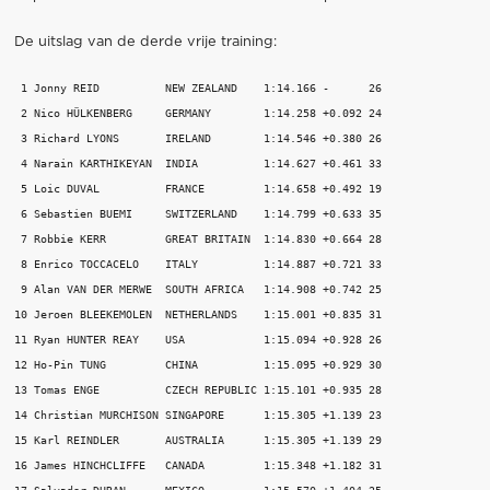
De uitslag van de derde vrije training:
 1 Jonny REID          NEW ZEALAND    1:14.166 -      26 

 2 Nico HÜLKENBERG     GERMANY        1:14.258 +0.092 24 

 3 Richard LYONS       IRELAND        1:14.546 +0.380 26 

 4 Narain KARTHIKEYAN  INDIA          1:14.627 +0.461 33 

 5 Loic DUVAL          FRANCE         1:14.658 +0.492 19 

 6 Sebastien BUEMI     SWITZERLAND    1:14.799 +0.633 35 

 7 Robbie KERR         GREAT BRITAIN  1:14.830 +0.664 28 

 8 Enrico TOCCACELO    ITALY          1:14.887 +0.721 33 

 9 Alan VAN DER MERWE  SOUTH AFRICA   1:14.908 +0.742 25 

10 Jeroen BLEEKEMOLEN  NETHERLANDS    1:15.001 +0.835 31 

11 Ryan HUNTER REAY    USA            1:15.094 +0.928 26 

12 Ho-Pin TUNG         CHINA          1:15.095 +0.929 30 

13 Tomas ENGE          CZECH REPUBLIC 1:15.101 +0.935 28 

14 Christian MURCHISON SINGAPORE      1:15.305 +1.139 23 

15 Karl REINDLER       AUSTRALIA      1:15.305 +1.139 29 

16 James HINCHCLIFFE   CANADA         1:15.348 +1.182 31 
