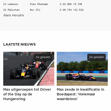
21 Lebanon        Alex Khateeb        2:33.966 +5.748 

Niels Hendrix
LAATSTE NIEUWS
2w geleden
2w geleden
Max uitgeroepen tot Driver
Max zesde in kwalificatie in
of the Day op de
Boedapest: 'Helemaal
Hungaroring
waardeloos'