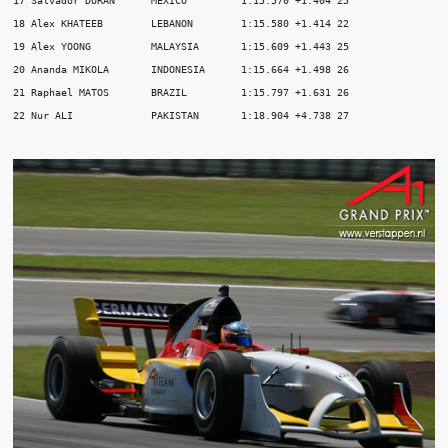
17 Salvador DURAN      MEXICO         1:15.570 +1.404 25 

18 Alex KHATEEB        LEBANON        1:15.580 +1.414 22 

19 Alex YOONG          MALAYSIA       1:15.609 +1.443 25 

20 Ananda MIKOLA       INDONESIA      1:15.664 +1.498 26 

21 Raphael MATOS       BRAZIL         1:15.797 +1.631 26 
