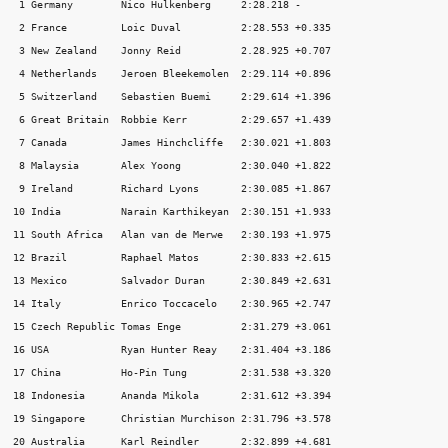
 1 Germany        Nico Hulkenberg     2:28.218 - 

 2 France         Loic Duval          2:28.553 +0.335 

 3 New Zealand    Jonny Reid          2.28.925 +0.707 

 4 Netherlands    Jeroen Bleekemolen  2:29.114 +0.896 

 5 Switzerland    Sebastien Buemi     2:29.614 +1.396 

 6 Great Britain  Robbie Kerr         2:29.657 +1.439 

 7 Canada         James Hinchcliffe   2:30.021 +1.803 

 8 Malaysia       Alex Yoong          2:30.040 +1.822 

 9 Ireland        Richard Lyons       2:30.085 +1.867 

10 India          Narain Karthikeyan  2:30.151 +1.933 

11 South Africa   Alan van de Merwe   2:30.193 +1.975 

12 Brazil         Raphael Matos       2:30.833 +2.615 

13 Mexico         Salvador Duran      2:30.849 +2.631 

14 Italy          Enrico Toccacelo    2:30.965 +2.747 

15 Czech Republic Tomas Enge          2:31.279 +3.061 

16 USA            Ryan Hunter Reay    2:31.404 +3.186 

17 China          Ho-Pin Tung         2:31.538 +3.320 

18 Indonesia      Ananda Mikola       2:31.612 +3.394 

19 Singapore      Christian Murchison 2:31.796 +3.578 

20 Australia      Karl Reindler       2:32.899 +4.681 
