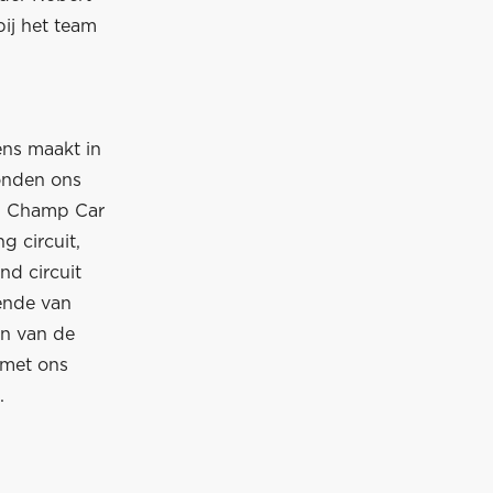
ij het team
ens maakt in
onden ons
en Champ Car
g circuit,
d circuit
iende van
en van de
 met ons
.