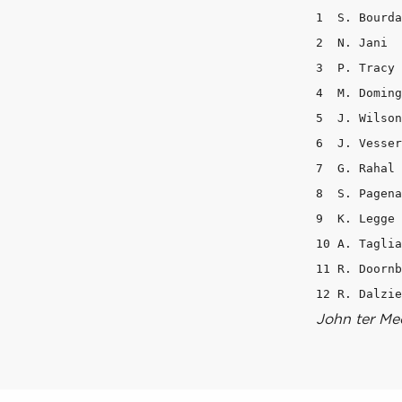
1  S. Bourda
2  N. Jani  
3  P. Tracy 
4  M. Doming
5  J. Wilson
6  J. Vesser
7  G. Rahal 
8  S. Pagena
9  K. Legge 
10 A. Taglia
11 R. Doornb
John ter Me