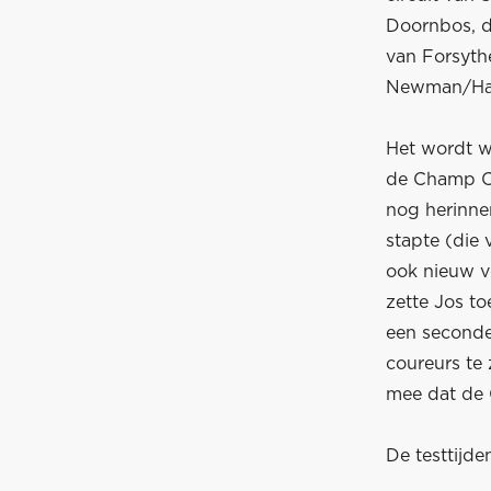
Doornbos, d
van Forsythe
Newman/Haas
Het wordt w
de Champ Ca
nog herinne
stapte (die 
ook nieuw v
zette Jos to
een seconde 
coureurs te 
mee dat de 
De testtijd