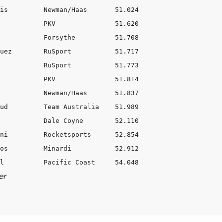
is         Newman/Haas       51.024

           PKV               51.620

           Forsythe          51.708

uez        RuSport           51.717

           RuSport           51.773

           PKV               51.814

           Newman/Haas       51.837

ud         Team Australia    51.989

           Dale Coyne        52.110

ni         Rocketsports      52.854

os         Minardi           52.912

er