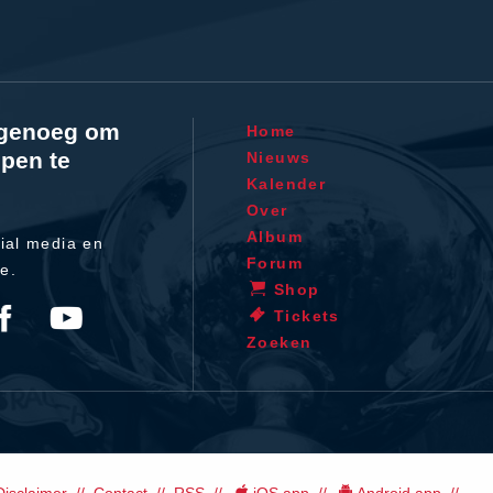
l genoeg om
Home
pen te
Nieuws
Kalender
Over
Album
ial media en
Forum
te.
Shop
Tickets
Zoeken
Disclaimer
Contact
RSS
iOS app
Android app