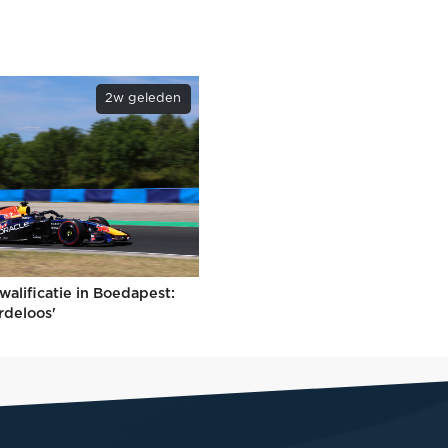
2w geleden
walificatie in Boedapest:
rdeloos'