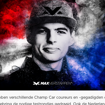
bben verschillende Champ Car coureurs en -gegadigden 
 Sebring de nodige testrondjes gedraaid. Ook de Nederla