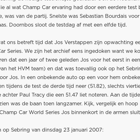
ie al wat Champ Car ervaring had door een eerdere test b
, was van de partij. Snelste was Sebastian Bourdais voor
. Doornbos sloot de testdag af met een elfde tijd.
at ons betreft tijd dat Jos Verstappen zijn opwachting e
r Series. We zijn het archief eens ingedoken want we k
ren dat een jaar of twee geleden Jos voor het eerst in e
van het HVM team) en dat was toevallig ook op het Sebrin
oor Jos. In een onbekende auto op een voor hem onbeken
en tijdens de test de derde tijd neer (51.82), slechts viert
achter Paul Tracy die een 51.47 liet noteren. Aan de tijd
zien was de baan toen langzamer. Kijk, vergelijk en hoop
Champ Car World Series Jos binnenkort in de armen sluit
en op Sebring van dinsdag 23 januari 2007: