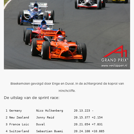
Bleekemolen gevolgd door Enge en Duval. In de achtergrond de koprol van
Hinchcliffe.
De uitslag van de sprint race:
 1 Germany        Nico Hulkenberg      20.13.223 - 

 2 New Zealand    Jonny Reid           20.15.377 +2.154 

 3 France Loic    Duval                20.21.054 +7.831 

 4 Switzerland    Sebastien Buemi      20.24.108 +10.885 
