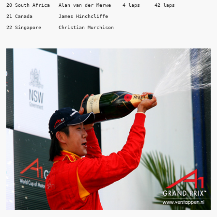
20 South Africa   Alan van der Merwe    4 laps     42 laps 

21 Canada         James Hinchcliffe 
