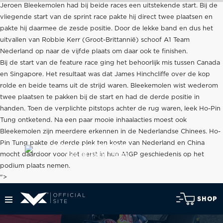
Jeroen Bleekemolen had bij beide races een uitstekende start. Bij de
vliegende start van de sprint race pakte hij direct twee plaatsen en
pakte hij daarmee de zesde positie. Door de lekke band en dus het
uitvallen van Robbie Kerr (Groot-Brittannië) schoof A1 Team
Nederland op naar de vijfde plaats om daar ook te finishen.
Bij de start van de feature race ging het behoorlijk mis tussen Canada
en Singapore. Het resultaat was dat James Hinchcliffe over de kop
rolde en beide teams uit de strijd waren. Bleekemolen wist wederom
twee plaatsen te pakken bij de start en had de derde positie in
handen. Toen de verplichte pitstops achter de rug waren, leek Ho-Pin
Tung ontketend. Na een paar mooie inhaalacties moest ook
Bleekemolen zijn meerdere erkennen in de Nederlandse Chinees. Ho-
Pin Tung pakte de derde plek ten koste van Nederland en China
SCROLL NAAR BENEDEN
voor het laatste nieuws
mocht daardoor voor het eerst in hun A1GP geschiedenis op het
podium plaats nemen.
">
SHOP