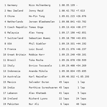
 1 Germany        Nico Hulkenberg      1.08.35.139 - 

 2 New Zealand    Jonny Reid           1.08.42.752 +7.613 

 3 China          Ho-Pin Tung          1.09.01.215 +26.076 

 4 Netherlands    Jeroen Bleekemolen   1.09.08.841 +33.702 

 5 Czech Republic Tomas Enge           1.09.13.416 +38.277 

 6 Malaysia       Alex Yoong           1.09.17.190 +42.051 

 7 Switzerland    Sebastien Buemi      1.09.18.790 +43.651 

 8 USA            Phil Giebler         1.09.19.331 +44.192 

 9 France         Loic Duval           1.09.21.376 +46.237 

10 Great Britain  Robbie Kerr          1.09.25.240 +50.101 

11 Brazil         Tuka Rocha           1.09.26.078 +50.939 

12 Italy          Enrico Toccacelo     1.09.29.408 +54.269 

13 Indonesia      Ananda Mikola        1.09.30.834 +55.695 

14 Australia      Karl Reindler        1.09.40.332 +1.05.193 

15 Mexico         Salvador Duran       45 laps      1 lap 

16 India          Parthiva Sureshwaren 45 laps      1 lap 

17 Lebanon        Alex Khateeb         41 laps      5 laps 

18 Ireland        Richard Lyons        22 laps     24 laps 

19 Pakistan       Nur Ali               6 laps     40 laps 
