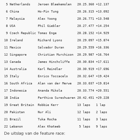
 5 Netherlands    Jeroen Bleekemolen   20.25.360 +12.137 

 6 China          Ho-Pin Tung          20.26.315 +13.092 

 7 Malaysia       Alex Yoong           20.26.771 +13.548 

 8 USA            Phil Giebler         20.27.477 +14.254 

 9 Czech Republic Tomas Enge           20.28.152 +14.929 

10 Ireland        Richard Lyons        20.29.097 +15.874 

11 Mexico         Salvador Duran       20.29.559 +16.336 

12 Singapore      Christian Murchison  20.29.987 +16.764 

13 Canada         James Hinchcliffe    20.30.834 +17.611 

14 Australia      Karl Reindler        20.30.919 +17.696 

15 Italy          Enrico Toccacelo     20.32.647 +19.424 

16 South Africa   Alan van der Merwe   20.33.037 +19.814 

17 Indonesia      Ananda Mikola        20.33.774 +20.551 

18 India          Parthiva Sureshwaren 20.42.451 +29.228 

19 Great Britain  Robbie Kerr          13 laps   1 lap 

20 Pakistan       Nur Ali              12 laps   2 laps 

21 Brazil         Tuka Rocha           11 laps   3 laps 

De uitslag van de feature race: