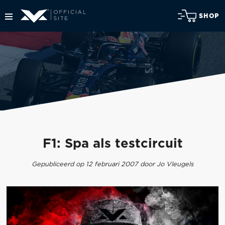
SHOP
F1: Spa als testcircuit
Gepubliceerd op 12 februari 2007 door Jo Vleugels