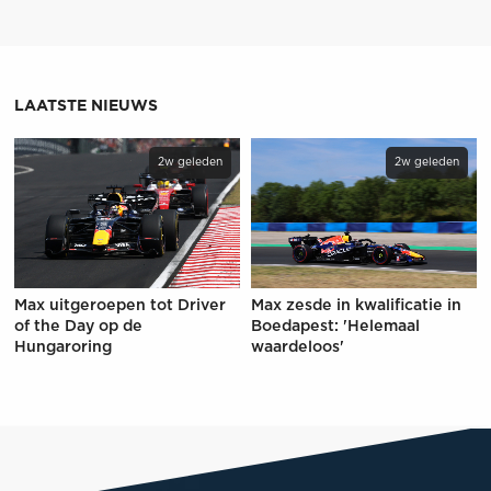
LAATSTE NIEUWS
2w geleden
2w geleden
Max uitgeroepen tot Driver
Max zesde in kwalificatie in
of the Day op de
Boedapest: 'Helemaal
Hungaroring
waardeloos'