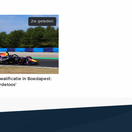
2w geleden
walificatie in Boedapest:
rdeloos'