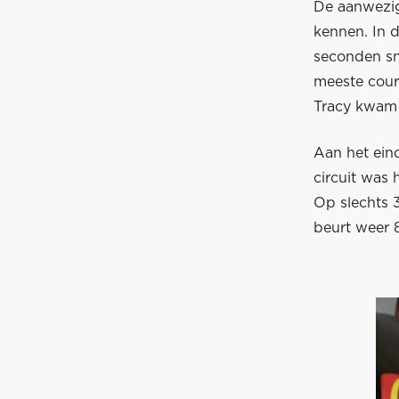
De aanwezig
kennen. In 
seconden sn
meeste coure
Tracy kwam 
Aan het ein
circuit was 
Op slechts 
beurt weer 