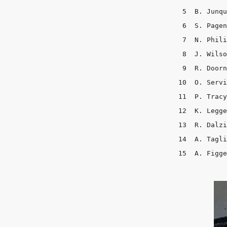
 5  B. Junqu
 6  S. Pagen
 7  N. Phili
 8  J. Wilso
 9  R. Doorn
10  O. Servi
11  P. Tracy
12  K. Legge
13  R. Dalzi
14  A. Tagli