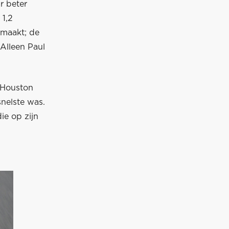
r beter
 1,2
emaakt; de
Alleen Paul
 Houston
snelste was.
ie op zijn