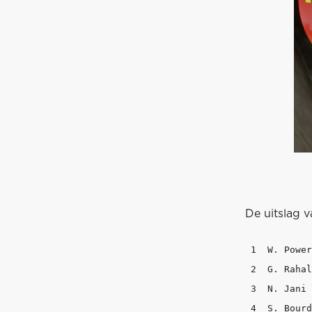
De uitslag v
 1  W. Power
 2  G. Rahal
 3  N. Jani 
 4  S. Bourd