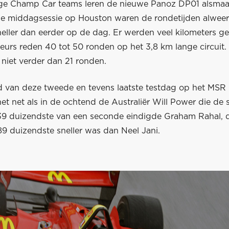
e Champ Car teams leren de nieuwe Panoz DP01 alsmaa
de middagsessie op Houston waren de rondetijden alweer
eller dan eerder op de dag. Er werden veel kilometers g
urs reden 40 tot 50 ronden op het 3,8 km lange circuit. 
niet verder dan 21 ronden.
d van deze tweede en tevens laatste testdag op het MSR
het net als in de ochtend de Australiër Will Power die de 
39 duizendste van een seconde eindigde Graham Rahal, d
89 duizendste sneller was dan Neel Jani.