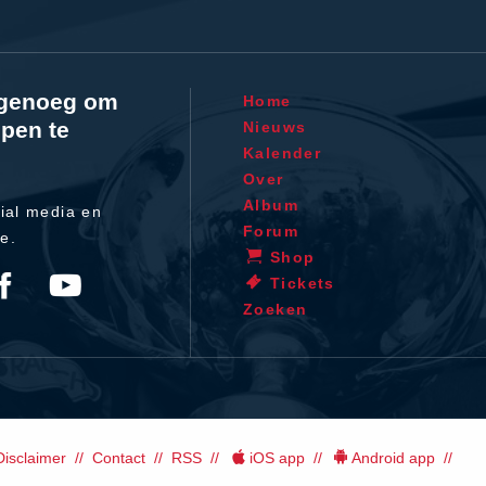
l genoeg om
Home
pen te
Nieuws
Kalender
Over
Album
ial media en
Forum
te.
Shop
Tickets
Zoeken
Disclaimer
Contact
RSS
iOS app
Android app