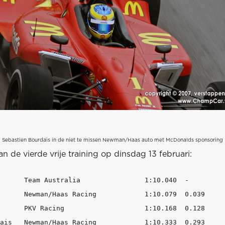
Sebastien Bourdais in de niet te missen Newman/Haas auto met McDonalds sponsoring
an de vierde vrije training op dinsdag 13 februari:
      Team Australia                1:10.040  -

      Newman/Haas Racing            1:10.079  0.039

      PKV Racing                    1:10.168  0.128

ais   Newman/Haas Racing            1:10.333  0.293
