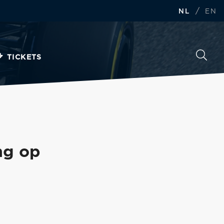
/
NL
EN
TICKETS
ing op