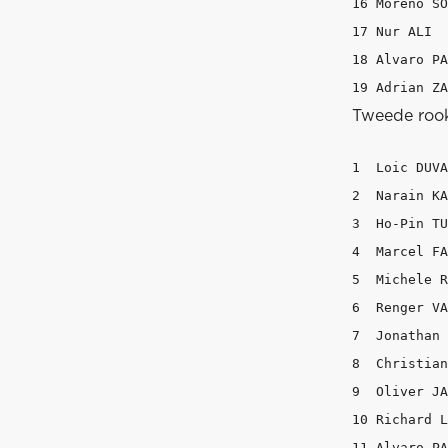
16 Moreno SO
17 Nur ALI  
18 Alvaro PA
Tweede rook
1  Loic DUVA
2  Narain KA
3  Ho-Pin TU
4  Marcel FA
5  Michele R
6  Renger VA
7  Jonathan 
8  Christian
9  Oliver JA
10 Richard L
11 Alvaro PA