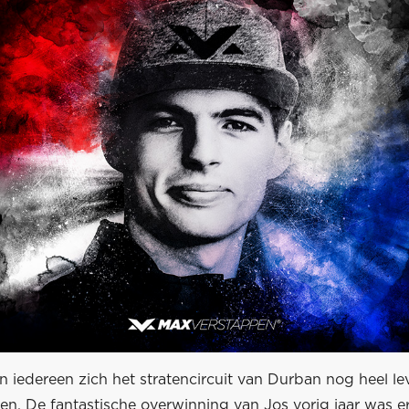
n iedereen zich het stratencircuit van Durban nog heel l
en. De fantastische overwinning van Jos vorig jaar was er