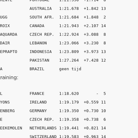
            AUSTRALIA   1:21.678  +1.842 13

UGG         SOUTH AFR.  1:21.684  +1.848  2

ROIX        CANADA      1:21.943  +2.107 14

AQUARDA     CZECH REP.  1:22.924  +3.088  8

DAIR        LEBANON     1:23.066  +3.230  8

EPRAPTO     INDONESIA   1:23.809  +3.973 13

            PAKISTAN    1:27.264  +7.428 12

training:
L           FRANCE      1:18.620       -  5

YONS        IRELAND     1:19.179  +0.559 11

ENBERG      GERMANY     1:19.350  +0.730 10

E           CZECH REP.  1:19.358  +0.738  6

EEKEMOLEN   NETHERLANDS 1:19.441  +0.821 14

            SWITZERLAND 1:19.583  +0.963 14
