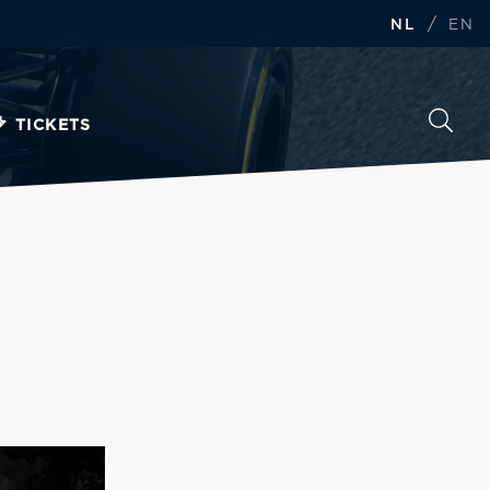
/
NL
EN
TICKETS