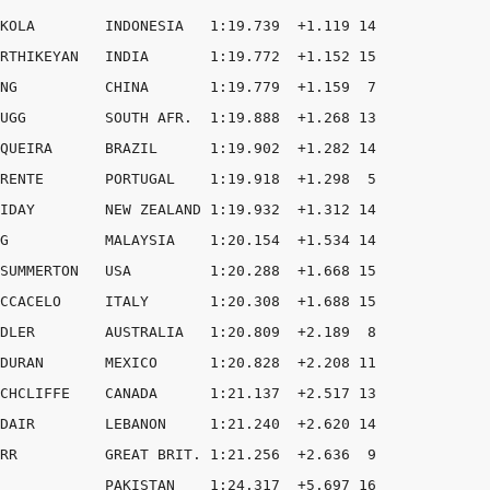
KOLA        INDONESIA   1:19.739  +1.119 14

RTHIKEYAN   INDIA       1:19.772  +1.152 15

NG          CHINA       1:19.779  +1.159  7

UGG         SOUTH AFR.  1:19.888  +1.268 13

QUEIRA      BRAZIL      1:19.902  +1.282 14

RENTE       PORTUGAL    1:19.918  +1.298  5

IDAY        NEW ZEALAND 1:19.932  +1.312 14

G           MALAYSIA    1:20.154  +1.534 14

SUMMERTON   USA         1:20.288  +1.668 15

CCACELO     ITALY       1:20.308  +1.688 15

DLER        AUSTRALIA   1:20.809  +2.189  8

DURAN       MEXICO      1:20.828  +2.208 11

CHCLIFFE    CANADA      1:21.137  +2.517 13

DAIR        LEBANON     1:21.240  +2.620 14

RR          GREAT BRIT. 1:21.256  +2.636  9

            PAKISTAN    1:24.317  +5.697 16
