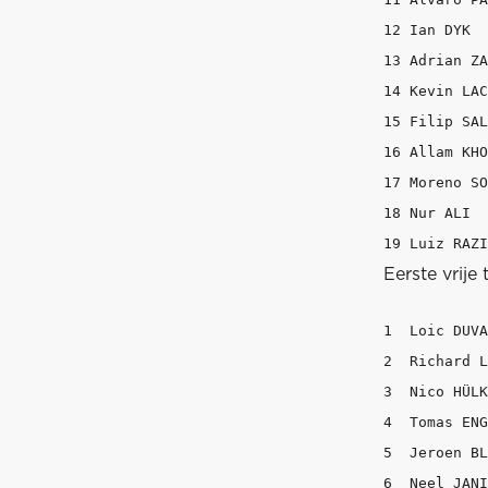
12 Ian DYK  
13 Adrian ZA
14 Kevin LAC
15 Filip SAL
16 Allam KHO
17 Moreno SO
18 Nur ALI  
Eerste vrije 
1  Loic DUVA
2  Richard L
3  Nico HÜLK
4  Tomas ENG
5  Jeroen BL
6  Neel JANI