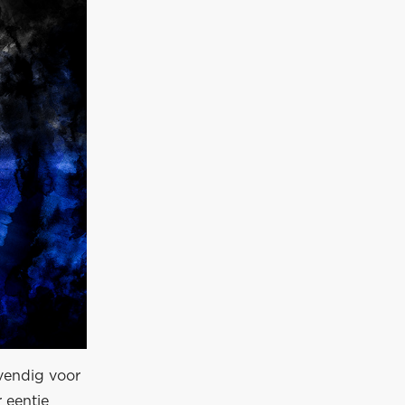
evendig voor
 eentje