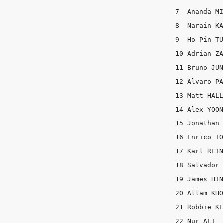
7  Ananda MI
8  Narain KA
9  Ho-Pin TU
10 Adrian ZA
11 Bruno JUN
12 Alvaro PA
13 Matt HALL
14 Alex YOON
15 Jonathan 
16 Enrico TO
17 Karl REIN
18 Salvador 
19 James HIN
20 Allam KHO
21 Robbie KE
22 Nur ALI  