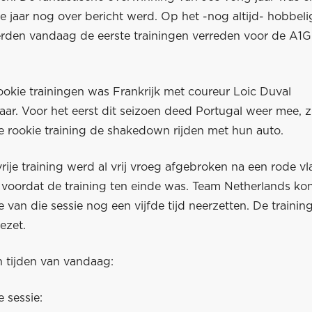
e jaar nog over bericht werd. Op het -nog altijd- hobbeli
rden vandaag de eerste trainingen verreden voor de A1G
ookie trainingen was Frankrijk met coureur Loic Duval
aar. Voor het eerst dit seizoen deed Portugal weer mee, 
e rookie training de shakedown rijden met hun auto.
ije training werd al vrij vroeg afgebroken na een rode vla
 voordat de training ten einde was. Team Netherlands kon
e van die sessie nog een vijfde tijd neerzetten. De trainin
ezet.
n tijden van vandaag:
e sessie: