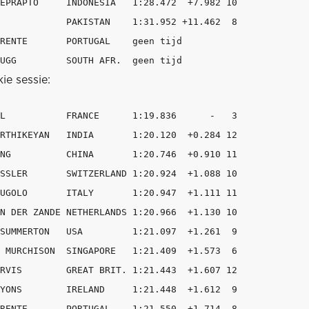
EPRAPTO     INDONESIA   1:28.472  +7.982 10

            PAKISTAN    1:31.952 +11.462  8

RENTE       PORTUGAL    geen tijd

ie sessie:
L           FRANCE      1:19.836      -   3

RTHIKEYAN   INDIA       1:20.120  +0.284 12

NG          CHINA       1:20.746  +0.910 11

SSLER       SWITZERLAND 1:20.924  +1.088 10

UGOLO       ITALY       1:20.947  +1.111 11

N DER ZANDE NETHERLANDS 1:20.966  +1.130 10

SUMMERTON   USA         1:21.097  +1.261  9

 MURCHISON  SINGAPORE   1:21.409  +1.573  6

RVIS        GREAT BRIT. 1:21.443  +1.607 12

YONS        IRELAND     1:21.448  +1.612  9

RENTE       PORTUGAL    1:21.550  +1.714  8
