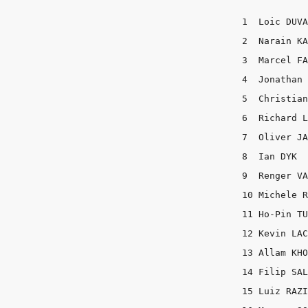
1  Loic DUVA
2  Narain KA
3  Marcel FA
4  Jonathan 
5  Christian
6  Richard L
7  Oliver JA
8  Ian DYK  
9  Renger VA
10 Michele R
11 Ho-Pin TU
12 Kevin LAC
13 Allam KHO
14 Filip SAL
15 Luiz RAZI