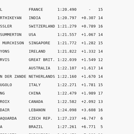
L           FRANCE      1:20.490     -   15

RTHIKEYAN   INDIA       1:20.797  +0.307 14

SSLER       SWITZERLAND 1:21.279  +0.789 16

SUMMERTON   USA         1:21.557  +1.067 14

 MURCHISON  SINGAPORE   1:21.772  +1.282 15

YONS        IRELAND     1:21.822  +1.332 14

RVIS        GREAT BRIT. 1:22.039  +1.549 12

            AUSTRALIA   1:22.107  +1.617 14

N DER ZANDE NETHERLANDS 1:22.160  +1.670 14

UGOLO       ITALY       1:22.271  +1.781 15

NG          CHINA       1:22.479  +1.989 17

ROIX        CANADA      1:22.582  +2.092 13

DAIR        LEBANON     1:24.098  +3.608 16

AQUARDA     CZECH REP.  1:27.237  +6.747  6

A           BRAZIL      1:27.261  +6.771  5
