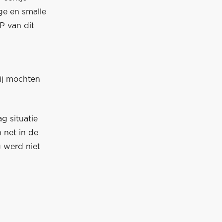
ge en smalle
P van dit
zij mochten
g situatie
 net in de
g werd niet