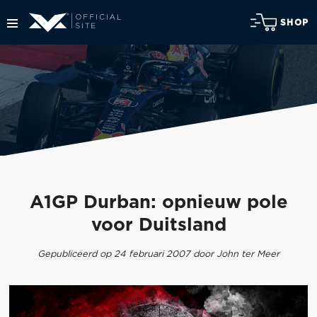
SHOP
A1GP Durban: opnieuw pole
voor Duitsland
Gepubliceerd op 24 februari 2007 door John ter Meer