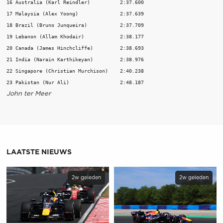
16 Australia (Karl Reindler)          2:37.600 

17 Malaysia (Alex Yoong)              2:37.639 

18 Brazil (Bruno Junqueira)           2:37.709 

19 Lebanon (Allam Khodair)            2:38.177 

20 Canada (James Hinchcliffe)         2:38.693 

21 India (Narain Karthikeyan)         2:38.976 

22 Singapore (Christian Murchison)    2:40.238 

John ter Meer
LAATSTE NIEUWS
2w geleden
2w geleden