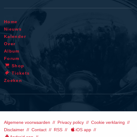
Home
Nieuws
Kalender
Over
Album
Forum
Shop
Tickets
Zoeken
Algemene voorwaarden
Privacy policy
Cookie verklaring
Disclaimer
Contact
RSS
iOS app
Android app