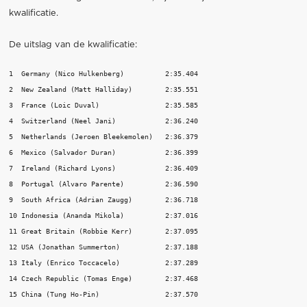
kwalificatie.
De uitslag van de kwalificatie:
1  Germany (Nico Hulkenberg)          2:35.404 

2  New Zealand (Matt Halliday)        2:35.551 

3  France (Loic Duval)                2:35.585 

4  Switzerland (Neel Jani)            2:36.240 

5  Netherlands (Jeroen Bleekemolen)   2:36.379 

6  Mexico (Salvador Duran)            2:36.399 

7  Ireland (Richard Lyons)            2:36.409 

8  Portugal (Alvaro Parente)          2:36.590 

9  South Africa (Adrian Zaugg)        2:36.718 

10 Indonesia (Ananda Mikola)          2:37.016 

11 Great Britain (Robbie Kerr)        2:37.095 

12 USA (Jonathan Summerton)           2:37.188 

13 Italy (Enrico Toccacelo)           2:37.289 

14 Czech Republic (Tomas Enge)        2:37.468 

15 China (Tung Ho-Pin)                2:37.570 
