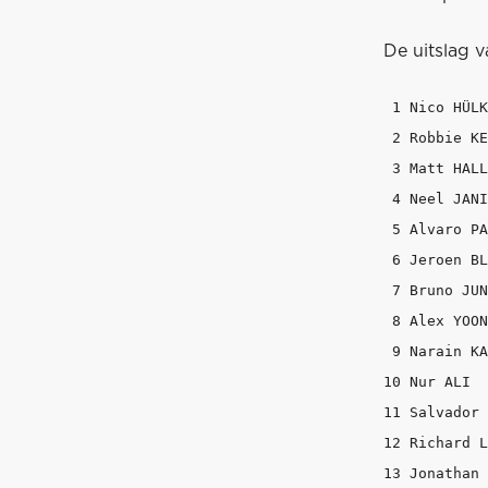
De uitslag v
 1 Nico HÜLK
 2 Robbie KE
 3 Matt HALL
 4 Neel JANI
 5 Alvaro PA
 6 Jeroen BL
 7 Bruno JUN
 8 Alex YOON
 9 Narain KA
10 Nur ALI  
11 Salvador 
12 Richard L
13 Jonathan 