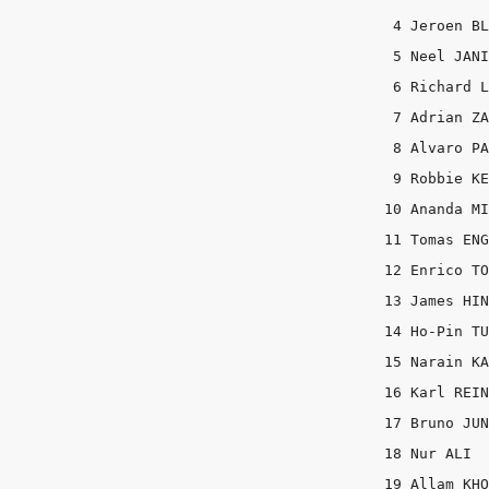
 4 Jeroen BL
 5 Neel JANI
 6 Richard L
 7 Adrian ZA
 8 Alvaro PA
 9 Robbie KE
10 Ananda MI
11 Tomas ENG
12 Enrico TO
13 James HIN
14 Ho-Pin TU
15 Narain KA
16 Karl REIN
17 Bruno JUN
18 Nur ALI  
19 Allam KHO