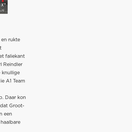
 en rukte
t
t faliekant
l Reindler
 knullige
die A1 Team
p. Daar kon
 dat Groot-
an een
 haalbare