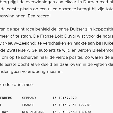
erg rijgt de overwinningen aan elkaar. In Durban reed hij
sde eerste plaats op een rij en daarmee brengt hij zijn to
overwinningen. Een record!
 van de sprint race behield de jonge Duitser zijn kopposit
 meer af te staan. De Franse Loic Duval wist voor de haa
ay (Nieuw-Zeeland) te verschalken en haakte aan bij Hülk
 de Zwitserse A1GP auto iets te wijd en Jeroen Bleekemol
om op te schuiven naar de vierde positie. Zo waren de ee
de eerste bocht al verdeeld en daar kwam in de vijftien d
nden geen verandering meer in.
an de sprint race:
ENBERG     GERMANY        15 19:57.070 -

L          FRANCE         15 19:59.851 +2.781

IDAY       NEW ZEALAND    15 20:00.560 +3.490
