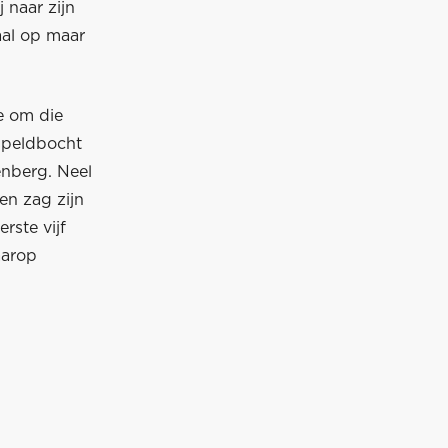
 naar zijn
taal op maar
ie om die
rspeldbocht
enberg. Neel
en zag zijn
rste vijf
aarop