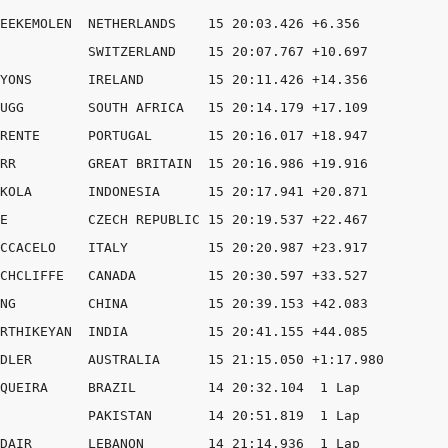
EEKEMOLEN  NETHERLANDS    15 20:03.426 +6.356

           SWITZERLAND    15 20:07.767 +10.697

YONS       IRELAND        15 20:11.426 +14.356

UGG        SOUTH AFRICA   15 20:14.179 +17.109

RENTE      PORTUGAL       15 20:16.017 +18.947

RR         GREAT BRITAIN  15 20:16.986 +19.916

KOLA       INDONESIA      15 20:17.941 +20.871

E          CZECH REPUBLIC 15 20:19.537 +22.467

CCACELO    ITALY          15 20:20.987 +23.917

CHCLIFFE   CANADA         15 20:30.597 +33.527

NG         CHINA          15 20:39.153 +42.083

RTHIKEYAN  INDIA          15 20:41.155 +44.085

DLER       AUSTRALIA      15 21:15.050 +1:17.980

QUEIRA     BRAZIL         14 20:32.104  1 Lap

           PAKISTAN       14 20:51.819  1 Lap

DAIR       LEBANON        14 21:14.936  1 Lap
