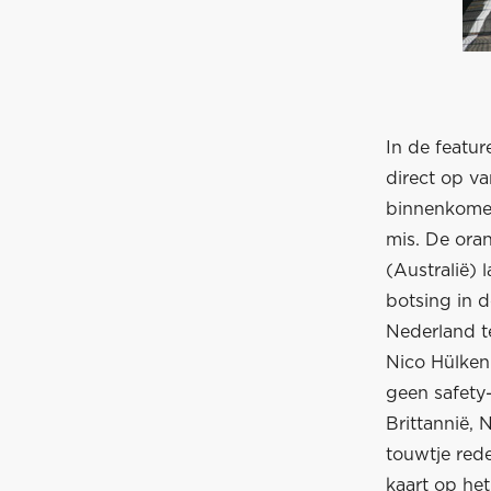
In de featu
direct op va
binnenkomen 
mis. De ora
(Australië) 
botsing in d
Nederland t
Nico Hülken
geen safety-
Brittannië,
touwtje rede
kaart op het