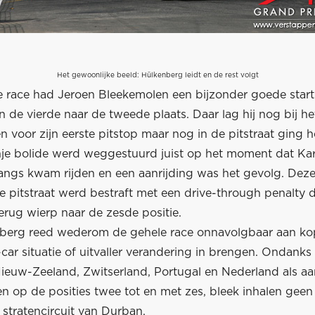
Het gewoonlijke beeld: Hülkenberg leidt en de rest volgt
re race had Jeroen Bleekemolen een bijzonder goede start
n de vierde naar de tweede plaats. Daar lag hij nog bij he
voor zijn eerste pitstop maar nog in de pitstraat ging he
nje bolide werd weggestuurd juist op het moment dat Kar
langs kwam rijden en een aanrijding was het gevolg. Deze
e pitstraat werd bestraft met een drive-through penalty 
erug wierp naar de zesde positie.
berg reed wederom de gehele race onnavolgbaar aan ko
car situatie of uitvaller verandering in brengen. Ondanks
 Nieuw-Zeeland, Zwitserland, Portugal en Nederland als a
n op de posities twee tot en met zes, bleek inhalen geen
 stratencircuit van Durban.