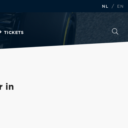
/
NL
EN
TICKETS
 in