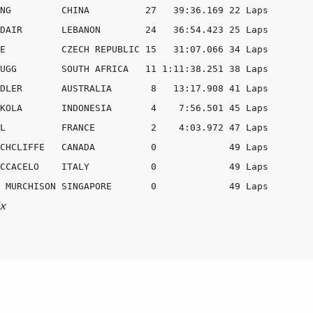
NG         CHINA          27   39:36.169 22 Laps

DAIR       LEBANON        24   36:54.423 25 Laps

E          CZECH REPUBLIC 15   31:07.066 34 Laps

UGG        SOUTH AFRICA   11 1:11:38.251 38 Laps

DLER       AUSTRALIA       8   13:17.908 41 Laps

KOLA       INDONESIA       4    7:56.501 45 Laps

L          FRANCE          2    4:03.972 47 Laps

CHCLIFFE   CANADA          0             49 Laps

CCACELO    ITALY           0             49 Laps

x