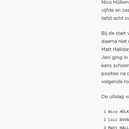
Nico Hülkenb
vijfde en ze
liefst acht 
Bij de start
daarna niet
Matt Hallid
Jani ging in
kans schoon 
posities na 
volgende ro
De uitslag v
 1 Nico HÜLK
 2 Loic DUVA
 3 Matt HALL