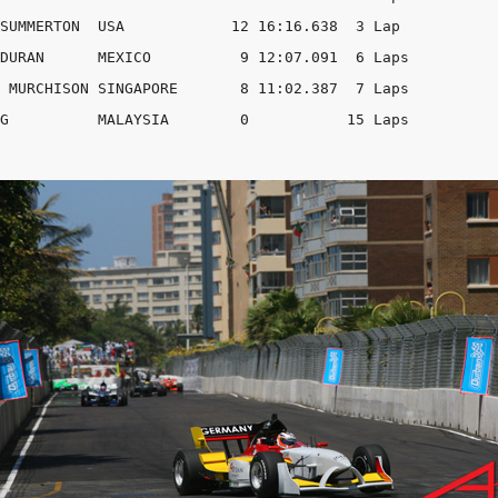
SUMMERTON  USA            12 16:16.638  3 Lap

DURAN      MEXICO          9 12:07.091  6 Laps

 MURCHISON SINGAPORE       8 11:02.387  7 Laps
