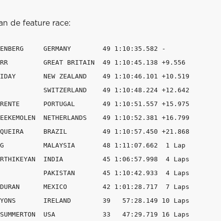
an de feature race:
ENBERG     GERMANY        49 1:10:35.582 -

RR         GREAT BRITAIN  49 1:10:45.138 +9.556

IDAY       NEW ZEALAND    49 1:10:46.101 +10.519

           SWITZERLAND    49 1:10:48.224 +12.642

RENTE      PORTUGAL       49 1:10:51.557 +15.975

EEKEMOLEN  NETHERLANDS    49 1:10:52.381 +16.799

QUEIRA     BRAZIL         49 1:10:57.450 +21.868

G          MALAYSIA       48 1:11:07.662  1 Lap

RTHIKEYAN  INDIA          45 1:06:57.998  4 Laps

           PAKISTAN       45 1:10:42.933  4 Laps

DURAN      MEXICO         42 1:01:28.717  7 Laps

YONS       IRELAND        39   57:28.149 10 Laps

SUMMERTON  USA            33   47:29.719 16 Laps
