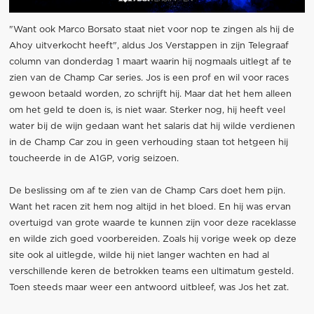
"Want ook Marco Borsato staat niet voor nop te zingen als hij de
Ahoy uitverkocht heeft", aldus Jos Verstappen in zijn Telegraaf
column van donderdag 1 maart waarin hij nogmaals uitlegt af te
zien van de Champ Car series. Jos is een prof en wil voor races
gewoon betaald worden, zo schrijft hij. Maar dat het hem alleen
om het geld te doen is, is niet waar. Sterker nog, hij heeft veel
water bij de wijn gedaan want het salaris dat hij wilde verdienen
in de Champ Car zou in geen verhouding staan tot hetgeen hij
toucheerde in de A1GP, vorig seizoen.
De beslissing om af te zien van de Champ Cars doet hem pijn.
Want het racen zit hem nog altijd in het bloed. En hij was ervan
overtuigd van grote waarde te kunnen zijn voor deze raceklasse
en wilde zich goed voorbereiden. Zoals hij vorige week op deze
site ook al uitlegde, wilde hij niet langer wachten en had al
verschillende keren de betrokken teams een ultimatum gesteld.
Toen steeds maar weer een antwoord uitbleef, was Jos het zat.