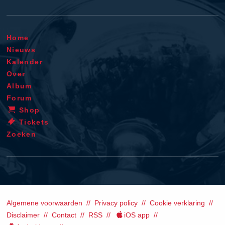
Home
Nieuws
Kalender
Over
Album
Forum
Shop
Tickets
Zoeken
Algemene voorwaarden
Privacy policy
Cookie verklaring
Disclaimer
Contact
RSS
iOS app