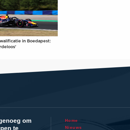
walificatie in Boedapest:
rdeloos'
l genoeg om
Home
pen te
Nieuws