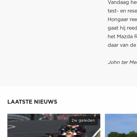
Vandaag hee
test- en re
Hongaar ree
gaat hij ree
het Mazda R
daar van de 
John ter Me
LAATSTE NIEUWS
2w geleden