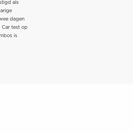
tigd als
arige
twee dagen
 Car test op
nbos is