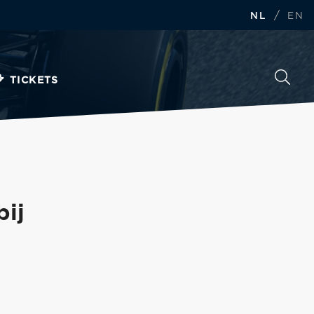
/
NL
EN
TICKETS
bij