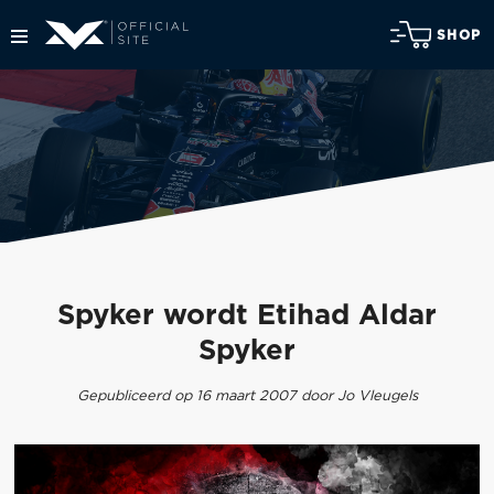
SHOP
Spyker wordt Etihad Aldar
Spyker
Gepubliceerd op 16 maart 2007 door Jo Vleugels