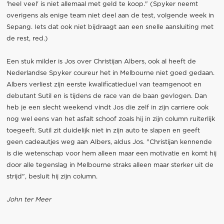
'heel veel' is niet allemaal met geld te koop." (Spyker neemt
overigens als enige team niet deel aan de test, volgende week in
Sepang. Iets dat ook niet bijdraagt aan een snelle aansluiting met
de rest, red.)
Een stuk milder is Jos over Christijan Albers, ook al heeft de
Nederlandse Spyker coureur het in Melbourne niet goed gedaan.
Albers verliest zijn eerste kwalificatieduel van teamgenoot en
debutant Sutil en is tijdens de race van de baan gevlogen. Dan
heb je een slecht weekend vindt Jos die zelf in zijn carriere ook
nog wel eens van het asfalt schoof zoals hij in zijn column ruiterlijk
toegeeft. Sutil zit duidelijk niet in zijn auto te slapen en geeft
geen cadeautjes weg aan Albers, aldus Jos. "Christijan kennende
is die wetenschap voor hem alleen maar een motivatie en komt hij
door alle tegenslag in Melbourne straks alleen maar sterker uit de
strijd", besluit hij zijn column.
John ter Meer