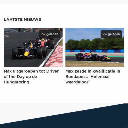
LAATSTE NIEUWS
2w geleden
2w geleden
Max uitgeroepen tot Driver
Max zesde in kwalificatie in
of the Day op de
Boedapest: 'Helemaal
Hungaroring
waardeloos'