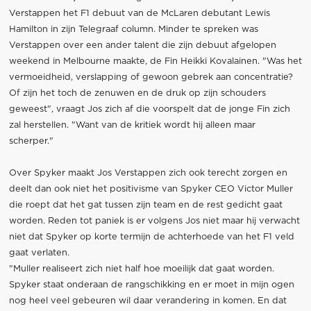
Verstappen het F1 debuut van de McLaren debutant Lewis
Hamilton in zijn Telegraaf column. Minder te spreken was
Verstappen over een ander talent die zijn debuut afgelopen
weekend in Melbourne maakte, de Fin Heikki Kovalainen. "Was het
vermoeidheid, verslapping of gewoon gebrek aan concentratie?
Of zijn het toch de zenuwen en de druk op zijn schouders
geweest", vraagt Jos zich af die voorspelt dat de jonge Fin zich
zal herstellen. "Want van de kritiek wordt hij alleen maar
scherper."
Over Spyker maakt Jos Verstappen zich ook terecht zorgen en
deelt dan ook niet het positivisme van Spyker CEO Victor Muller
die roept dat het gat tussen zijn team en de rest gedicht gaat
worden. Reden tot paniek is er volgens Jos niet maar hij verwacht
niet dat Spyker op korte termijn de achterhoede van het F1 veld
gaat verlaten.
"Muller realiseert zich niet half hoe moeilijk dat gaat worden.
Spyker staat onderaan de rangschikking en er moet in mijn ogen
nog heel veel gebeuren wil daar verandering in komen. En dat