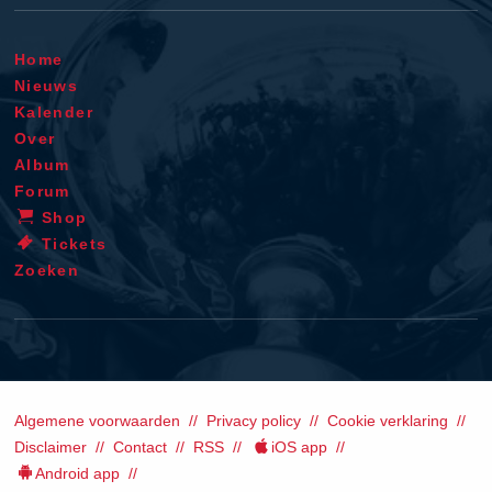
Home
Nieuws
Kalender
Over
Album
Forum
Shop
Tickets
Zoeken
Algemene voorwaarden
Privacy policy
Cookie verklaring
Disclaimer
Contact
RSS
iOS app
Android app