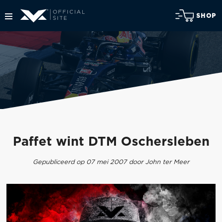
SHOP
Paffet wint DTM Oschersleben
Gepubliceerd op 07 mei 2007 door John ter Meer