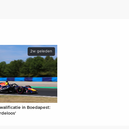
2w geleden
walificatie in Boedapest:
rdeloos'