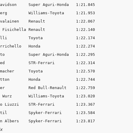
avidson     Super Aguri-Honda   1:21.845    

erg         Williams-Toyota     1:21.953    

valainen    Renault             1:22.067    

 Fisichella Renault             1:22.140    

lli         Toyota              1:22.174    

rrichello   Honda               1:22.274    

to          Super Aguri-Honda   1:22.295    

ed          STR-Ferrari         1:22.314    

macher      Toyota              1:22.570    

tton        Honda               1:22.744    

er          Red Bull-Renault    1:22.759    

 Wurz       Williams-Toyota     1:23.020    

o Liuzzi    STR-Ferrari         1:23.367    

til         Spyker-Ferrari      1:23.584    

x