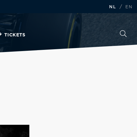
/
NL
EN
TICKETS