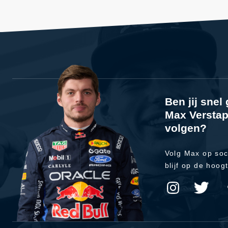
Ben jij sne
Max Verstap
volgen?
Volg Max op soc
blijf op de hoog