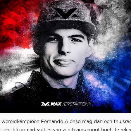
wereldkampioen Fernando Alonso mag dan een thuisrace
t dat hij op cadeautjes van zijn teamgenoot hoeft te rek