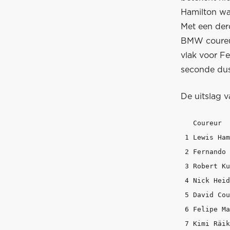
Hamilton was
Met een der
BMW coureur
vlak voor Fe
seconde dus
De uitslag v
   Coureur  
 1 Lewis Ham
 2 Fernando 
 3 Robert Ku
 4 Nick Heid
 5 David Cou
 6 Felipe Ma
 7 Kimi Räik