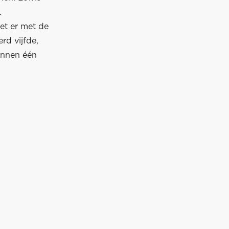
.
et er met de
d vijfde,
innen één