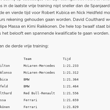
 in de laatste vrije training nipt sneller dan de Spanjaard
de en vierde tijd voor Robert Kubica en Nick Heidfeld mo
s rekening gehouden gaan worden. David Coulthard wer
lipe Massa en Kimi Raikkonen. De hele top twaalf staat b
 het belooft een spannende kwalificatie te gaan worden.
an de derde vrije training:
            Team                Tijd

ilton       McLaren-Mercedes    1:21.233    

Alonso      McLaren-Mercedes    1:21.312    

bica        BMW                 1:21.364    

feld        BMW                 1:21.464    

lthard      Red Bull-Renault    1:21.556    

ssa         Ferrari             1:21.659    

könen       Ferrari             1:21.829    
