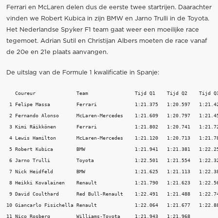
Ferrari en McLaren delen dus de eerste twee startrijen. Daarachter
vinden we Robert Kubica in zijn BMW en Jarno Trulli in de Toyota.
Het Nederlandse Spyker F1 team gaat weer een moeilijke race
tegemoet. Adrian Sutil en Christijan Albers moeten de race vanaf
de 20e en 21e plaats aanvangen.
De uitslag van de Formule 1 kwalificatie in Spanje:
   Coureur              Team                Tijd Q1    Tijd Q2    Tijd Q3
 1 Felipe Massa         Ferrari             1:21.375   1:20.597   1:21.42
 2 Fernando Alonso      McLaren-Mercedes    1:21.609   1:20.797   1:21.45
 3 Kimi Räikkönen       Ferrari             1:21.802   1:20.741   1:21.72
 4 Lewis Hamilton       McLaren-Mercedes    1:21.120   1:20.713   1:21.78
 5 Robert Kubica        BMW                 1:21.941   1:21.381   1:22.25
 6 Jarno Trulli         Toyota              1:22.501   1:21.554   1:22.32
 7 Nick Heidfeld        BMW                 1:21.625   1:21.113   1:22.38
 8 Heikki Kovalainen    Renault             1:21.790   1:21.623   1:22.56
 9 David Coulthard      Red Bull-Renault    1:22.491   1:21.488   1:22.74
10 Giancarlo Fisichella Renault             1:22.064   1:21.677   1:22.88
11 Nico Rosberg         Williams-Toyota     1:21.943   1:21.968 
