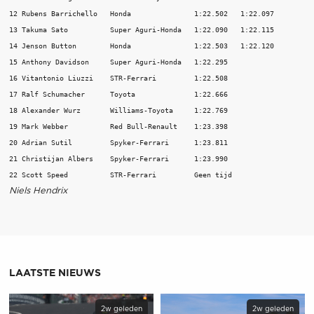
12 Rubens Barrichello   Honda               1:22.502   1:22.097 

13 Takuma Sato          Super Aguri-Honda   1:22.090   1:22.115 

14 Jenson Button        Honda               1:22.503   1:22.120 

15 Anthony Davidson     Super Aguri-Honda   1:22.295 

16 Vitantonio Liuzzi    STR-Ferrari         1:22.508 

17 Ralf Schumacher      Toyota              1:22.666 

18 Alexander Wurz       Williams-Toyota     1:22.769 

19 Mark Webber          Red Bull-Renault    1:23.398 

20 Adrian Sutil         Spyker-Ferrari      1:23.811 

21 Christijan Albers    Spyker-Ferrari      1:23.990 

Niels Hendrix
LAATSTE NIEUWS
2w geleden
2w geleden