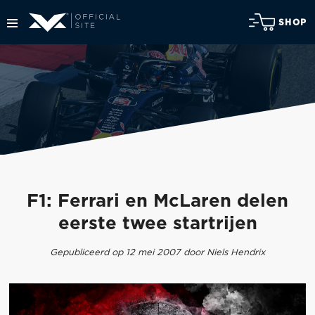
SHOP
F1: Ferrari en McLaren delen
eerste twee startrijen
Gepubliceerd op 12 mei 2007 door Niels Hendrix