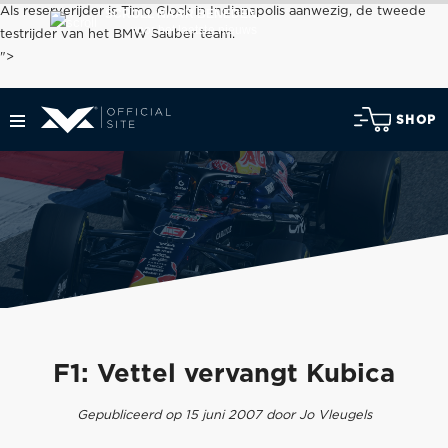
Als reserverijder is Timo Glock in Indianapolis aanwezig, de tweede
SCROLL NAAR BENEDEN
voor het laatste nieuws
testrijder van het BMW Sauber team.
">
SHOP
F1: Vettel vervangt Kubica
Gepubliceerd op 15 juni 2007 door Jo Vleugels