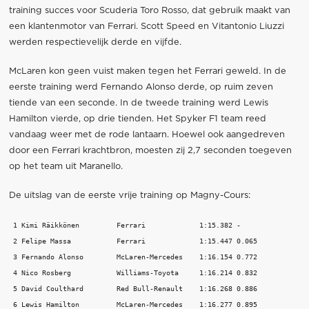
training succes voor Scuderia Toro Rosso, dat gebruik maakt van
een klantenmotor van Ferrari. Scott Speed en Vitantonio Liuzzi
werden respectievelijk derde en vijfde.
McLaren kon geen vuist maken tegen het Ferrari geweld. In de
eerste training werd Fernando Alonso derde, op ruim zeven
tiende van een seconde. In de tweede training werd Lewis
Hamilton vierde, op drie tienden. Het Spyker F1 team reed
vandaag weer met de rode lantaarn. Hoewel ook aangedreven
door een Ferrari krachtbron, moesten zij 2,7 seconden toegeven
op het team uit Maranello.
De uitslag van de eerste vrije training op Magny-Cours:
 1 Kimi Räikkönen         Ferrari             1:15.382 - 

 2 Felipe Massa           Ferrari             1:15.447 0.065  

 3 Fernando Alonso        McLaren-Mercedes    1:16.154 0.772  

 4 Nico Rosberg           Williams-Toyota     1:16.214 0.832  

 5 David Coulthard        Red Bull-Renault    1:16.268 0.886  

 6 Lewis Hamilton         McLaren-Mercedes    1:16.277 0.895  
