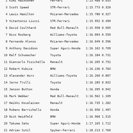
 2 Kimi Räikkönen         Ferrari             1:15.488 0.035  

 3 Scott Speed            STR-Ferrari         1:15.773 0.320  

 4 Lewis Hamilton         McLaren-Mercedes    1:15.780 0.327  

 5 Vitantonio Liuzzi      STR-Ferrari         1:15.952 0.499  

 6 David Coulthard        Red Bull-Renault    1:15.958 0.505  

 7 Nico Rosberg           Williams-Toyota     1:16.003 0.550  

 8 Fernando Alonso        McLaren-Mercedes    1:16.049 0.596  

 9 Anthony Davidson       Super Aguri-Honda   1:16.162 0.709  

10 Ralf Schumacher        Toyota              1:16.184 0.731  

11 Giancarlo Fisichella   Renault             1:16.205 0.752  

12 Robert Kubica          BMW                 1:16.236 0.783  

13 Alexander Wurz         Williams-Toyota     1:16.260 0.807  

14 Jarno Trulli           Toyota              1:16.285 0.832  

15 Jenson Button          Honda               1:16.395 0.942  

16 Mark Webber            Red Bull-Renault    1:16.562 1.109  

17 Heikki Kovalainen      Renault             1:16.735 1.282  

18 Rubens Barrichello     Honda               1:16.950 1.497  

19 Nick Heidfeld          BMW                 1:16.968 1.515  

20 Takuma Sato            Super Aguri-Honda   1:17.165 1.712  

21 Adrian Sutil           Spyker-Ferrari      1:18.213 2.760  
