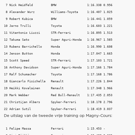
 7 Nick Heidfeld          BMW                 1:16.338 0.956  

 8 Alexander Wurz         Williams-Toyota     1:16.407 1.025  

 9 Robert Kubica          BMW                 1:16.441 1.059  

10 Jarno Trulli           Toyota              1:16.603 1.221  

11 Vitantonio Liuzzi      STR-Ferrari         1:16.895 1.513  

12 Takuma Sato            Super Aguri-Honda   1:16.967 1.585  

13 Rubens Barrichello     Honda               1:16.990 1.608  

14 Jenson Button          Honda               1:17.047 1.665  

15 Scott Speed            STR-Ferrari         1:17.103 1.721  

16 Anthony Davidson       Super Aguri-Honda   1:17.166 1.784  

17 Ralf Schumacher        Toyota              1:17.168 1.786  

18 Giancarlo Fisichella   Renault             1:17.226 1.844  

19 Heikki Kovalainen      Renault             1:17.348 1.966  

20 Mark Webber            Red Bull-Renault    1:17.435 2.053  

21 Christijan Albers      Spyker-Ferrari      1:18.178 2.796  

De uitslag van de tweede vrije training op Magny-Cours:
 1 Felipe Massa           Ferrari             1:15.453 - 
