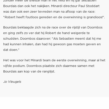
zonder meer de snelste man in het veld en hij gaf Sebastien
Bourdais dan ook het nakijken. Minardi directeur Paul Stoddart
was dan ook een zeer tevreden man na afloop van de race:
"Robert heeft foutloos gereden en de overwinning is grandioos!".
Bourdais beklaagde zich na de race over de rijstijl van Doornbos
en ging zelfs zo ver dat hij Robert de hand weigerde te
schudden. Doornbos daarover: "Als Sebastien meent dat hij me
had kunnen inhalen, dan had hij gewoon gas moeten geven en
dat doen."
Het was voor het Minardi team de eerste overwinning, maar al het
vijfde podium. Doornbos plaatste zich daarmee samen met
Bourdais aan kop van de ranglijst.
Jo Vleugels