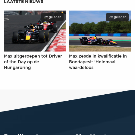
LAATSTE NIEUWS
2w geleden
2w geleden
Max uitgeroepen tot Driver
Max zesde in kwalificatie in
of the Day op de
Boedapest: 'Helemaal
Hungaroring
waardeloos'