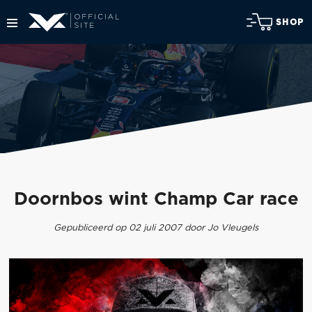
SHOP
Doornbos wint Champ Car race
Gepubliceerd op 02 juli 2007 door Jo Vleugels