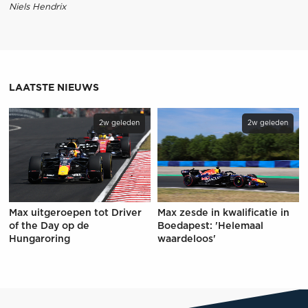
Niels Hendrix
LAATSTE NIEUWS
2w geleden
2w geleden
Max uitgeroepen tot Driver
Max zesde in kwalificatie in
of the Day op de
Boedapest: 'Helemaal
Hungaroring
waardeloos'