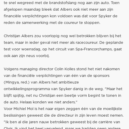
te snel wegreed met de brandstofslang nog aan zijn auto. Toen
afgelopen maandag bleek dat Albers ook niet meer aan zijn
financiële verplichtingen kon voldoen was dat voor Spyker de
reden de samenwerking met de coureur te stoppen.
Christijan Albers zou voorlopig nog wel betrokken blijven bij het
team, maar in ieder geval niet meer als racecoureur. De geplande
test voor woensdag, op het circuit van Spa-Francorchamps, gaat
ook aan zijn neus voorbij.
Volgens managing director Colin Kolles stond het niet nakomen
van de financiële verplichtingen van één van de sponsors
(Mingya, red.) van Albers het ambitieuze
ontwikkelingsprogramma van Spyker danig in de weg. "Maar het
blijft spijtig, net nu Christijan een beetje vorm begint te tonen in
de auto. Helaas konden we niet anders."
Voor Michiel Mol is het naar eigen zeggen één van de moeilijkste
beslissingen geweest die de directeur in zijn leven moest nemen.
"Ik ben al die jaren nauw betrokken geweest bij de carrière van
Chris. Ik vind het heel vervelend, maar we hadden geen andere