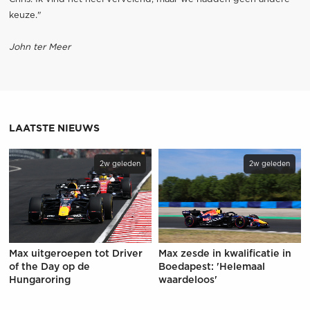
keuze."
John ter Meer
LAATSTE NIEUWS
2w geleden
2w geleden
Max uitgeroepen tot Driver
Max zesde in kwalificatie in
of the Day op de
Boedapest: 'Helemaal
Hungaroring
waardeloos'