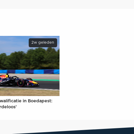
2w geleden
walificatie in Boedapest:
rdeloos'