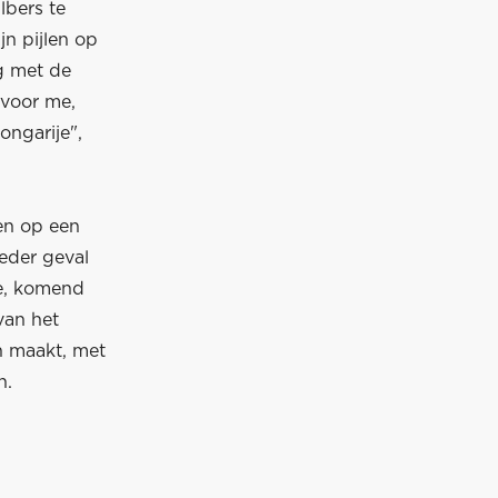
lbers te
jn pijlen op
g met de
 voor me,
ongarije",
en op een
ieder geval
ce, komend
van het
en maakt, met
n.