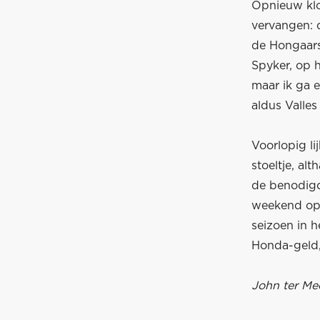
Opnieuw klo
vervangen: d
de Hongaars
Spyker, op h
maar ik ga 
aldus Valles
Voorlopig l
stoeltje, al
de benodigd
weekend op 
seizoen in h
Honda-geld,
John ter Me