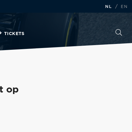
/
NL
EN
TICKETS
t op