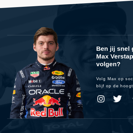
Ben jij sne
Max Verstap
volgen?
Volg Max op soc
blijf op de hoog