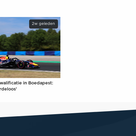
2w geleden
walificatie in Boedapest:
rdeloos'