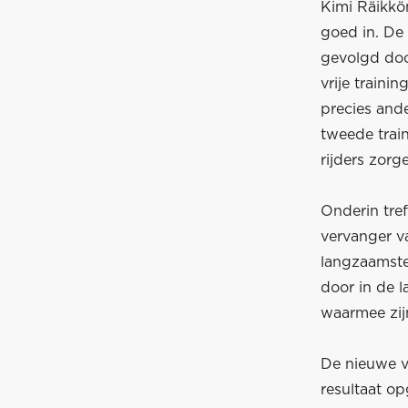
Kimi Räikkön
goed in. De 
gevolgd doo
vrije traini
precies ande
tweede train
rijders zorg
Onderin tre
vervanger va
langzaamste 
door in de l
waarmee zij
De nieuwe v
resultaat op