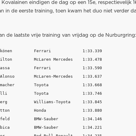
n Kovalainen eindigen de dag op een 15e, respectievelijk 1
an in de eerste training, toen kwam het duo niet verder d
an de laatste vrije training van vrijdag op de Nurburgring
könen         Ferrari             1:33.339 

ilton         McLaren Mercedes    1:33.478  

assa          Ferrari             1:33.590

Alonso        McLaren-Mercedes    1:33.637  

macher        Toyota              1:33.668  

lli           Toyota              1:33.746  

erg           Williams-Toyota     1:33.845  

tton          Honda               1:33.880  

feld          BMW-Sauber          1:34.146  

bica          BMW-Sauber          1:34.221  

er            Red Bull-Renault    1:34.235  
