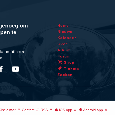
l genoeg om
Home
pen te
Nieuws
Kalender
Over
Album
ial media en
Forum
te.
Shop
Tickets
Zoeken
Disclaimer
Contact
RSS
iOS app
Android app