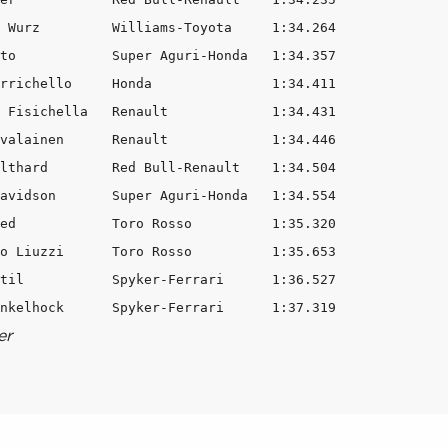
 Wurz         Williams-Toyota     1:34.264  

to            Super Aguri-Honda   1:34.357

rrichello     Honda               1:34.411 

 Fisichella   Renault             1:34.431 

valainen      Renault             1:34.446  

lthard        Red Bull-Renault    1:34.504

avidson       Super Aguri-Honda   1:34.554 

ed            Toro Rosso          1:35.320  

o Liuzzi      Toro Rosso          1:35.653   

til           Spyker-Ferrari      1:36.527   

er