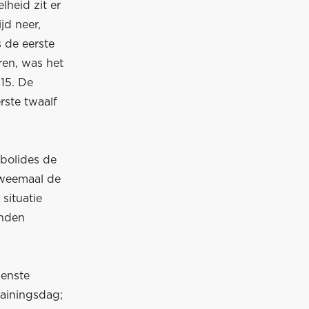
heid zit er
jd neer,
 de eerste
ren, was het
515. De
rste twaalf
bolides de
tweemaal de
situatie
anden
wenste
rainingsdag;