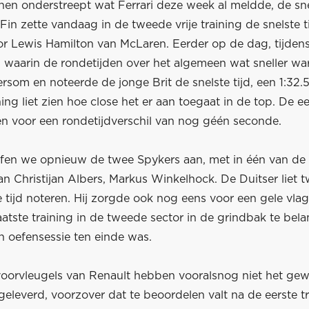
en onderstreept wat Ferrari deze week al meldde, de snel
Fin zette vandaag in de tweede vrije training de snelste ti
r Lewis Hamilton van McLaren. Eerder op de dag, tijdens
ng waarin de rondetijden over het algemeen wat sneller wa
rsom en noteerde de jonge Brit de snelste tijd, een 1:32.
ing liet zien hoe close het er aan toegaat in de top. De ee
en voor een rondetijdverschil van nog géén seconde.
ffen we opnieuw de twee Spykers aan, met in één van de 
n Christijan Albers, Markus Winkelhock. De Duitser liet 
tijd noteren. Hij zorgde ook nog eens voor een gele vlag 
aatste training in de tweede sector in de grindbak te bel
n oefensessie ten einde was.
oorvleugels van Renault hebben vooralsnog niet het ge
geleverd, voorzover dat te beoordelen valt na de eerste t