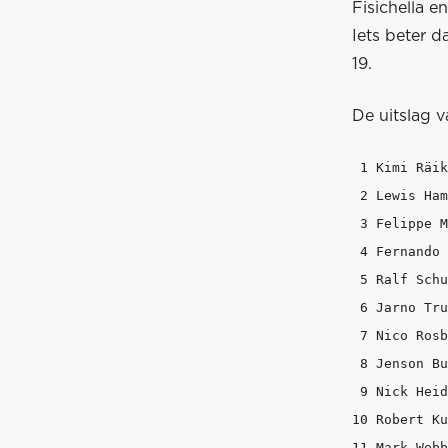
Fisichella e
Iets beter d
19.
De uitslag v
 1 Kimi Räik
 2 Lewis Ham
 3 Felippe M
 4 Fernando 
 5 Ralf Schu
 6 Jarno Tru
 7 Nico Rosb
 8 Jenson Bu
 9 Nick Heid
10 Robert Ku
11 Mark Webb