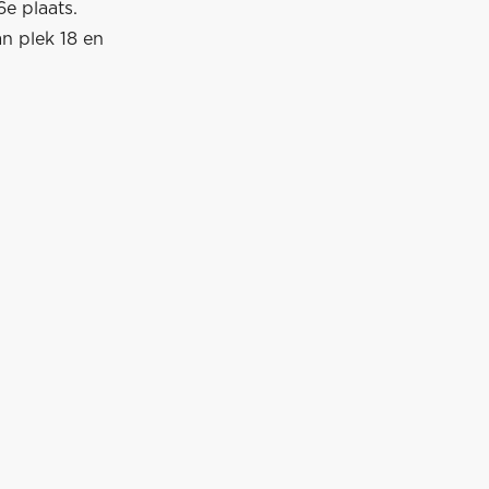
6e plaats.
an plek 18 en
: