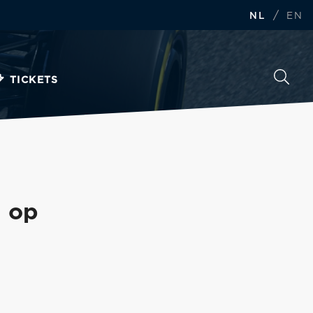
/
NL
EN
TICKETS
n op