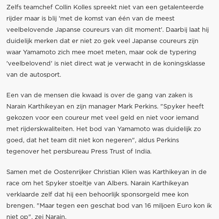
Zelfs teamchef Collin Kolles spreekt niet van een getalenteerde
rijder maar is blij 'met de komst van één van de meest
veelbelovende Japanse coureurs van dit moment'. Daarbij laat hij
duidelijk merken dat er niet zo gek veel Japanse coureurs zijn
waar Yamamoto zich mee moet meten, maar ook de typering
'veelbelovend' is niet direct wat je verwacht in de koningsklasse
van de autosport.
Een van de mensen die kwaad is over de gang van zaken is
Narain Karthikeyan en zijn manager Mark Perkins. "Spyker heeft
gekozen voor een coureur met veel geld en niet voor iemand
met rijderskwaliteiten. Het bod van Yamamoto was duidelijk zo
goed, dat het team dit niet kon negeren", aldus Perkins
tegenover het persbureau Press Trust of India.
Samen met de Oostenrijker Christian Klien was Karthikeyan in de
race om het Spyker stoeltje van Albers. Narain Karthikeyan
verklaarde zelf dat hij een behoorlijk sponsorgeld mee kon
brengen. "Maar tegen een geschat bod van 16 miljoen Euro kon ik
niet op", zei Narain.