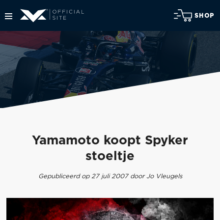
SHOP
Yamamoto koopt Spyker
stoeltje
Gepubliceerd op 27 juli 2007 door Jo Vleugels