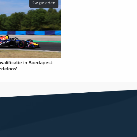
2w geleden
walificatie in Boedapest:
rdeloos'