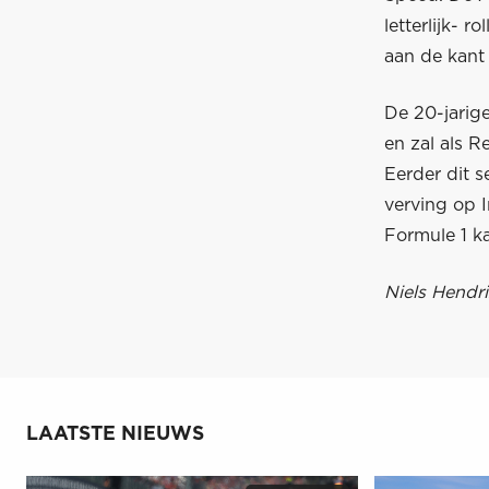
letterlijk- 
aan de kant
De 20-jarige
en zal als R
Eerder dit s
verving op I
Formule 1 k
Niels Hendri
LAATSTE NIEUWS