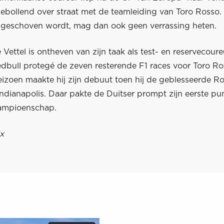
rollebollend over straat met de teamleiding van Toro Rosso.
 geschoven wordt, mag dan ook geen verrassing heten.
 Vettel is ontheven van zijn taak als test- en reservecou
edbull protegé de zeven resterende F1 races voor Toro Ros
eizoen maakte hij zijn debuut toen hij de geblesseerde R
ndianapolis. Daar pakte de Duitser prompt zijn eerste pun
ampioenschap.
x