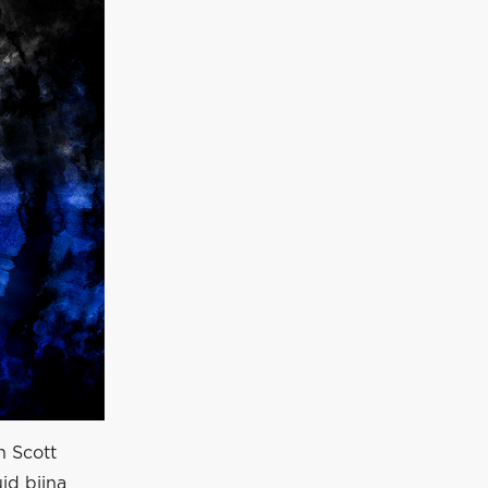
n Scott
id bijna