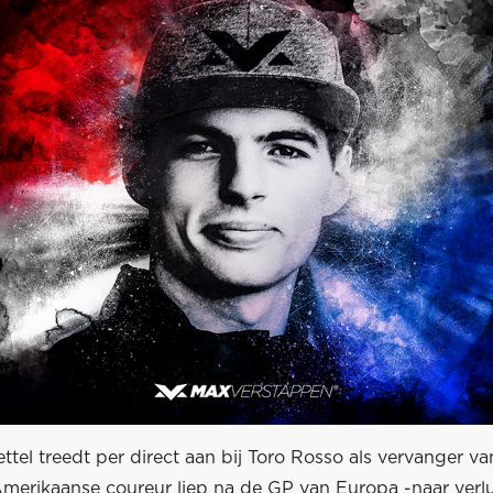
ttel treedt per direct aan bij Toro Rosso als vervanger va
merikaanse coureur liep na de GP van Europa -naar verlu