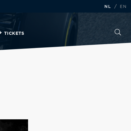
/
NL
EN
TICKETS