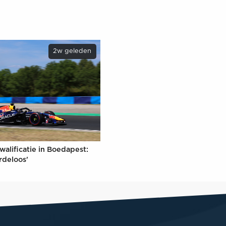
2w geleden
walificatie in Boedapest:
rdeloos'