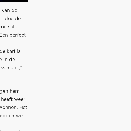
n van de
e drie de
rmee als
Een perfect
de kart is
e in de
 van Jos,"
oegen hem
 heeft weer
ewonnen. Het
 hebben we