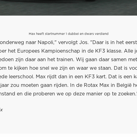
Max heeft startnummer 1 dubbel en dwars verdiend
onderweg naar Napoli," vervolgt Jos. "Daar is in het eer
er het Europees Kampioenschap in de KF3 klasse. Alle j
doen zijn daar aan het trainen. Wij gaan daar samen met 
m te kijken hoe snel we zijn en waar we staan. Dat is vo
de leerschool. Max rijdt dan in een KF3 kart. Dat is een k
e jaar zou moeten gaan rijden. In de Rotax Max in België
nstand en die proberen we op deze manier op te zoeken.
x