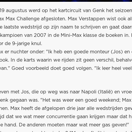
9 augustus werd op het kartcircuit van Genk het seizoe
ax Max Challenge afgesloten. Max Verstappen wist ook all
e laatste wedstrijd op zijn naam te schrijven en gaat daa
kampioen van 2007 in de Mini-Max klasse de boeken in. 
or de 9-jarige knul.
Max er nuchter onder: "Ik heb een goede monteur (Jos) en 
ook. In de karts waarin we rijden zit geen verschil, behalv
rvan." Goed voorbeeld doet goed volgen. "Ik leer heel veel
ven met Jos, die op weg was naar Napoli (Italië) en vr
Genk gegaan was. "Het was weer een goed weekend; Max
nen. Max heeft de afgelopen drie jaar alle wedstrijden g
ijd dat we wat meer concurrentie gaan krijgen maar dat
n de hand. De anderen moeten maar wat meer gas geven!"