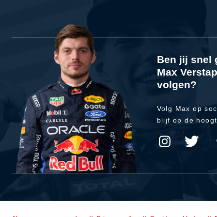
Ben jij sne
Max Verstap
volgen?
Volg Max op soc
blijf op de hoog