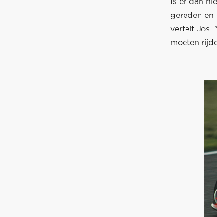
Is er dan ni
gereden en e
vertelt Jos.
moeten rijde