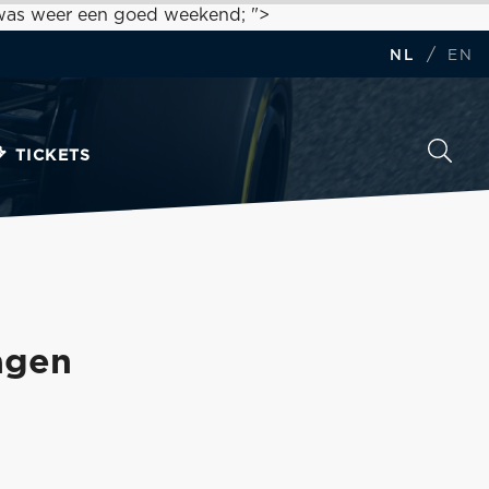
 was weer een goed weekend; ">
/
NL
EN
TICKETS
agen