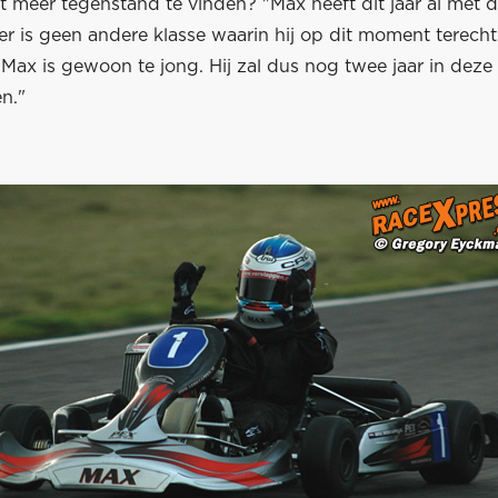
et meer tegenstand te vinden? "Max heeft dit jaar al met 
r is geen andere klasse waarin hij op dit moment terecht
 "Max is gewoon te jong. Hij zal dus nog twee jaar in deze
n."