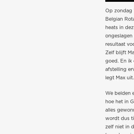
Op zondag 1
Belgian Rot
heats in dez
ongeslagen 
resultaat vo
Zelf blijft 
goed. En ik 
afstelling e
legt Max uit.
We belden e
hoe het in 
alles gewon
wordt dus t
zelf niet i