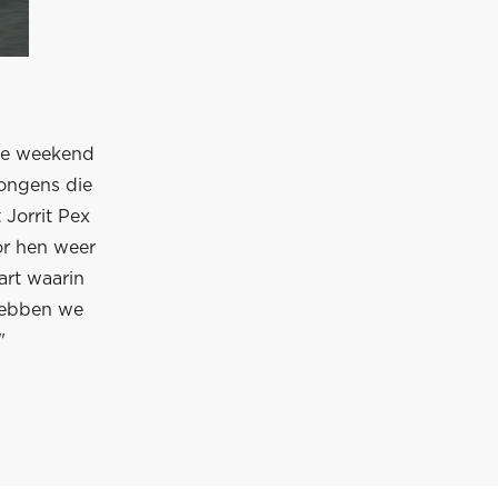
ste weekend
ongens die
Jorrit Pex
or hen weer
art waarin
 hebben we
"