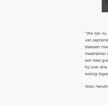
"We zijn nu 
van septemb
daaraan mee
meetrainen o
een hele goe
hij over dri
weinig tege
Niels Hendri