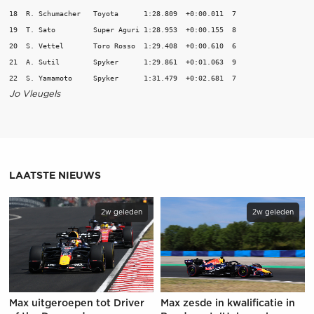
18  R. Schumacher   Toyota      1:28.809  +0:00.011  7

19  T. Sato         Super Aguri 1:28.953  +0:00.155  8

20  S. Vettel       Toro Rosso  1:29.408  +0:00.610  6

21  A. Sutil        Spyker      1:29.861  +0:01.063  9

Jo Vleugels
LAATSTE NIEUWS
2w geleden
2w geleden
Max uitgeroepen tot Driver
Max zesde in kwalificatie in