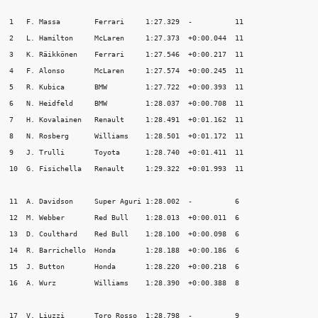
1   F. Massa        Ferrari     1:27.329  -          11

2   L. Hamilton     McLaren     1:27.373  +0:00.044  11

3   K. Räikkönen    Ferrari     1:27.546  +0:00.217  11

4   F. Alonso       McLaren     1:27.574  +0:00.245  11

5   R. Kubica       BMW         1:27.722  +0:00.393  11

6   N. Heidfeld     BMW         1:28.037  +0:00.708  11

7   H. Kovalainen   Renault     1:28.491  +0:01.162  11

8   N. Rosberg      Williams    1:28.501  +0:01.172  11

9   J. Trulli       Toyota      1:28.740  +0:01.411  11

10  G. Fisichella   Renault     1:29.322  +0:01.993  11

11  A. Davidson     Super Aguri 1:28.002  -          6

12  M. Webber       Red Bull    1:28.013  +0:00.011  6

13  D. Coulthard    Red Bull    1:28.100  +0:00.098  6

14  R. Barrichello  Honda       1:28.188  +0:00.186  6

15  J. Button       Honda       1:28.220  +0:00.218  6

16  A. Wurz         Williams    1:28.390  +0:00.388  8

17  V. Liuzzi       Toro Rosso  1:28.798  -          9
