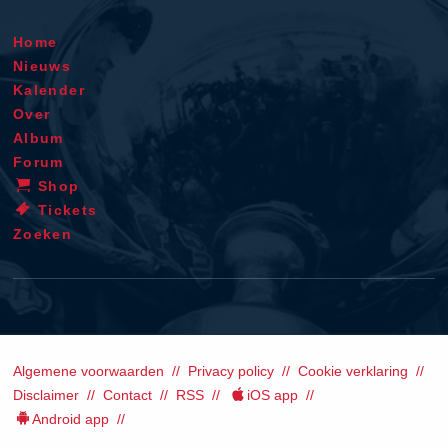
Home
Nieuws
Kalender
Over
Album
Forum
Shop
Tickets
Zoeken
Algemene voorwaarden
Privacy policy
Cookie verklaring
Disclaimer
Contact
RSS
iOS app
Android app