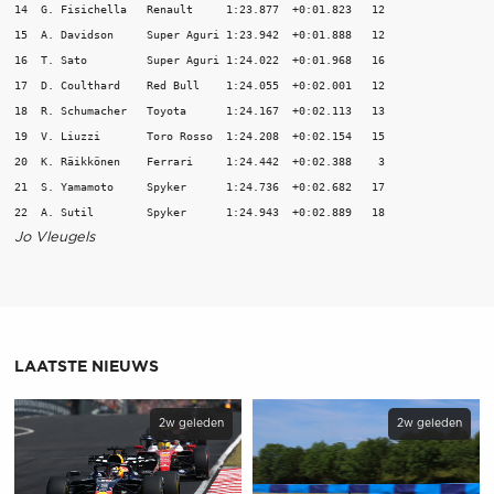
14  G. Fisichella   Renault     1:23.877  +0:01.823   12

15  A. Davidson     Super Aguri 1:23.942  +0:01.888   12

16  T. Sato         Super Aguri 1:24.022  +0:01.968   16

17  D. Coulthard    Red Bull    1:24.055  +0:02.001   12

18  R. Schumacher   Toyota      1:24.167  +0:02.113   13

19  V. Liuzzi       Toro Rosso  1:24.208  +0:02.154   15

20  K. Räikkönen    Ferrari     1:24.442  +0:02.388    3

21  S. Yamamoto     Spyker      1:24.736  +0:02.682   17

Jo Vleugels
LAATSTE NIEUWS
2w geleden
2w geleden