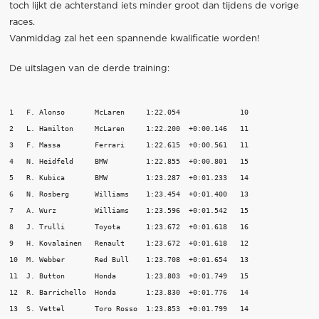
toch lijkt de achterstand iets minder groot dan tijdens de vorige
races.
Vanmiddag zal het een spannende kwalificatie worden!
De uitslagen van de derde training:
1   F. Alonso       McLaren     1:22.054              10

2   L. Hamilton     McLaren     1:22.200  +0:00.146   11

3   F. Massa        Ferrari     1:22.615  +0:00.561   11

4   N. Heidfeld     BMW         1:22.855  +0:00.801   15

5   R. Kubica       BMW         1:23.287  +0:01.233   14

6   N. Rosberg      Williams    1:23.454  +0:01.400   13

7   A. Wurz         Williams    1:23.596  +0:01.542   15

8   J. Trulli       Toyota      1:23.672  +0:01.618   16

9   H. Kovalainen   Renault     1:23.672  +0:01.618   12

10  M. Webber       Red Bull    1:23.708  +0:01.654   13

11  J. Button       Honda       1:23.803  +0:01.749   15

12  R. Barrichello  Honda       1:23.830  +0:01.776   14

13  S. Vettel       Toro Rosso  1:23.853  +0:01.799   14
