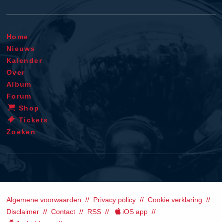
Home
Nieuws
Kalender
Over
Album
Forum
Shop
Tickets
Zoeken
Algemene voorwaarden
Privacy policy
Cookie verklaring
Disclaimer
Contact
RSS
iOS app