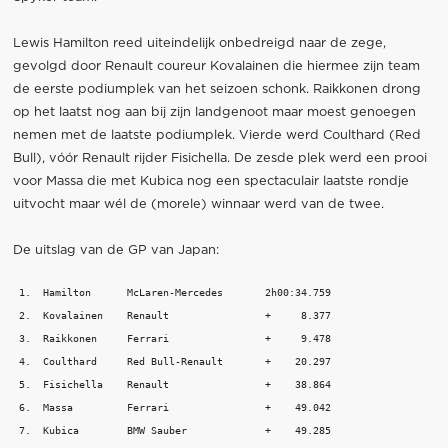
Lewis Hamilton reed uiteindelijk onbedreigd naar de zege,
gevolgd door Renault coureur Kovalainen die hiermee zijn team
de eerste podiumplek van het seizoen schonk. Raikkonen drong
op het laatst nog aan bij zijn landgenoot maar moest genoegen
nemen met de laatste podiumplek. Vierde werd Coulthard (Red
Bull), vóór Renault rijder Fisichella. De zesde plek werd een prooi
voor Massa die met Kubica nog een spectaculair laatste rondje
uitvocht maar wél de (morele) winnaar werd van de twee.
De uitslag van de GP van Japan:
 1.  Hamilton      McLaren-Mercedes       2h00:34.759

 2.  Kovalainen    Renault                +     8.377

 3.  Raikkonen     Ferrari                +     9.478

 4.  Coulthard     Red Bull-Renault       +    20.297

 5.  Fisichella    Renault                +    38.864

 6.  Massa         Ferrari                +    49.042

 7.  Kubica        BMW Sauber             +    49.285
