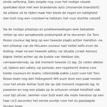
einde oefening. Sato zorgde nog voor het nodige visuele
spektakel door met een brandende auto (morsende brandstof)
de pitlane uit te rijden maar hier bleek de regen en nattigheid
dan toch nog een voordeel te hebben; het vuur doofde vanzelf.
Na de nodige pitsstops en positiewisselingen leek Sebastian
Vettel op een sensationele podiumplek af te stevenen. De Toro
Rosso coureur lag lang op een tweede plaats achter Hamilton -na
een pitsstop van de McLaren coureur had Vettel zelfs even de
leiding- maar na een tweede safety car situatie (crash Alonso)
klapte Vettel achter op de bolide van Webber die,
verrassenderwijs, op dat moment tweede (!) lag. Ze vielen allebei
uit, tijdens een safety car periode, een regelrecht drama voor
beide coureurs én teams. Uiteindelijk pakte Liuzzi voor het Toro
Rosso team nog één felbegeerd WK punt door een paar ronden
voor het einde Adrian Sutil die op dat moment negende lag, te
passeren en nog een plaats op te schuiven omdat Heidfeld vlak
voor tijd uitviel. Jammer voor Sutil want die miste hierdoor op een
haar (4,5 seconde) het eerste puntje voor het zo geplaagde
Spyker team.