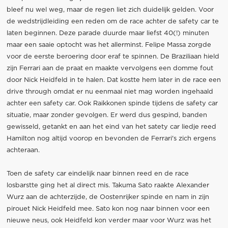
bleef nu wel weg, maar de regen liet zich duidelijk gelden. Voor
de wedstrijdleiding een reden om de race achter de safety car te
laten beginnen. Deze parade duurde maar liefst 40(!) minuten
maar een saaie optocht was het allerminst. Felipe Massa zorgde
voor de eerste beroering door eraf te spinnen. De Braziliaan hield
zijn Ferrari aan de praat en maakte vervolgens een domme fout
door Nick Heidfeld in te halen. Dat kostte hem later in de race een
drive through omdat er nu eenmaal niet mag worden ingehaald
achter een safety car. Ook Raikkonen spinde tijdens de safety car
situatie, maar zonder gevolgen. Er werd dus gespind, banden
gewisseld, getankt en aan het eind van het satety car liedje reed
Hamilton nog altijd voorop en bevonden de Ferrari's zich ergens
achteraan.
Toen de safety car eindelijk naar binnen reed en de race
losbarstte ging het al direct mis. Takuma Sato raakte Alexander
Wurz aan de achterzijde, de Oostenrijker spinde en nam in zijn
pirouet Nick Heidfeld mee. Sato kon nog naar binnen voor een
nieuwe neus, ook Heidfeld kon verder maar voor Wurz was het