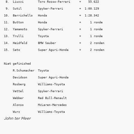
 8.  Liuzzi        Toro Rosso-Ferrari     +    55.622

 9.  Sutil         Spyker-Ferrari         +  1:00.129

10.  Barrichello   Honda                  +  1:28.342

11.  Button        Honda                  +     1 ronde

12.  Yamamoto      Spyker-Ferrari         +     1 ronde

13.  Trulli        Toyota                 +     1 ronde

14.  Heidfeld      BMW Sauber             +     2 ronden

15.  Sato          Super Aguri-Honda      +     2 ronden

Niet gefinished

     R.Schumacher  Toyota               

     Davidson      Super Aguri-Honda    

     Rosberg       Williams-Toyota      

     Vettel        Spyker-Ferrari       

     Webber        Red Bull-Renault     

     Alonso        McLaren-Mercedes     

John ter Meer