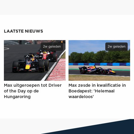
LAATSTE NIEUWS
2w geleden
2w geleden
Max uitgeroepen tot Driver
Max zesde in kwalificatie in
of the Day op de
Boedapest: 'Helemaal
Hungaroring
waardeloos'