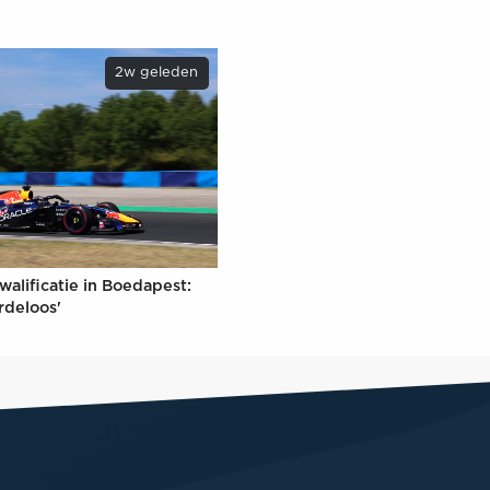
2w geleden
walificatie in Boedapest:
rdeloos'