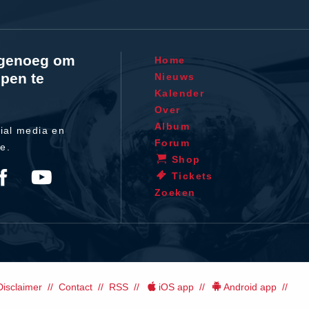
l genoeg om
Home
pen te
Nieuws
Kalender
Over
Album
ial media en
Forum
te.
Shop
Tickets
Zoeken
Disclaimer
Contact
RSS
iOS app
Android app