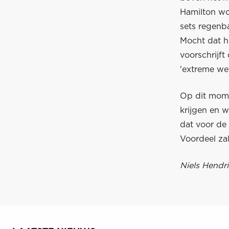
Hamilton wo
sets regenba
Mocht dat he
voorschrijf
'extreme wet
Op dit momen
krijgen en 
dat voor de
Voordeel zal
Niels Hendri