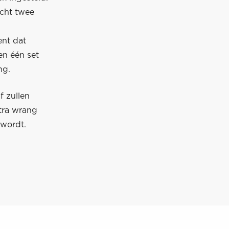
acht twee
ent dat
en één set
ng.
f zullen
xtra wrang
 wordt.