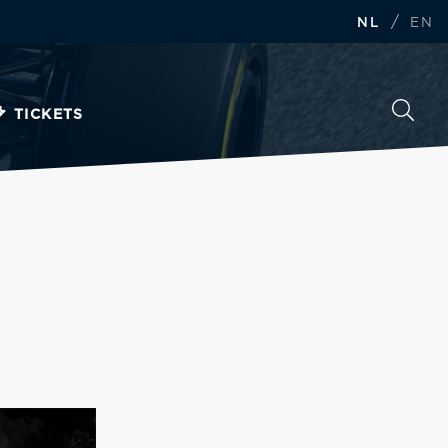
/
NL
EN
TICKETS