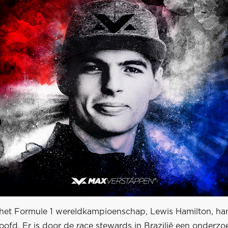
n het Formule 1 wereldkampioenschap, Lewis Hamilton, han
ofd. Er is door de race stewards in Brazilië een onderzoe