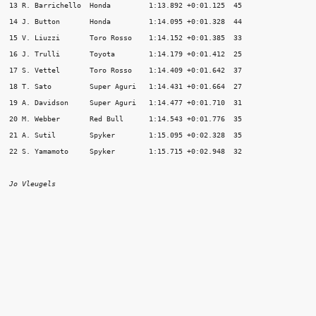
13 R. Barrichello  Honda         1:13.892 +0:01.125  45

14 J. Button       Honda         1:14.095 +0:01.328  44

15 V. Liuzzi       Toro Rosso    1:14.152 +0:01.385  33

16 J. Trulli       Toyota        1:14.179 +0:01.412  25

17 S. Vettel       Toro Rosso    1:14.409 +0:01.642  37

18 T. Sato         Super Aguri   1:14.431 +0:01.664  27

19 A. Davidson     Super Aguri   1:14.477 +0:01.710  31

20 M. Webber       Red Bull      1:14.543 +0:01.776  35

21 A. Sutil        Spyker        1:15.095 +0:02.328  35

Jo Vleugels