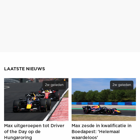
LAATSTE NIEUWS
2w geleden
2w geleden
Max uitgeroepen tot Driver
Max zesde in kwalificatie in
of the Day op de
Boedapest: 'Helemaal
Hungaroring
waardeloos'