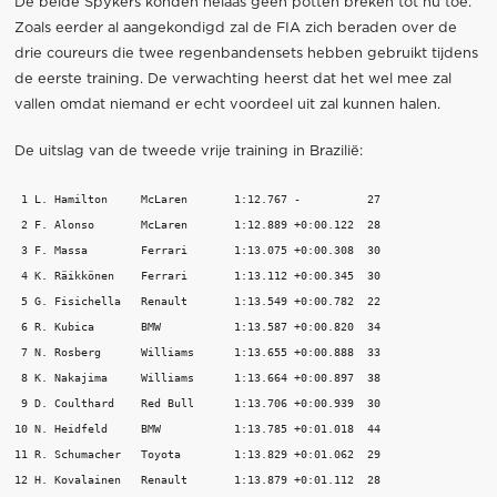
De beide Spykers konden helaas geen potten breken tot nu toe.
Zoals eerder al aangekondigd zal de FIA zich beraden over de
drie coureurs die twee regenbandensets hebben gebruikt tijdens
de eerste training. De verwachting heerst dat het wel mee zal
vallen omdat niemand er echt voordeel uit zal kunnen halen.
De uitslag van de tweede vrije training in Brazilië:
 1 L. Hamilton     McLaren       1:12.767 -          27

 2 F. Alonso       McLaren       1:12.889 +0:00.122  28

 3 F. Massa        Ferrari       1:13.075 +0:00.308  30

 4 K. Räikkönen    Ferrari       1:13.112 +0:00.345  30

 5 G. Fisichella   Renault       1:13.549 +0:00.782  22

 6 R. Kubica       BMW           1:13.587 +0:00.820  34

 7 N. Rosberg      Williams      1:13.655 +0:00.888  33

 8 K. Nakajima     Williams      1:13.664 +0:00.897  38

 9 D. Coulthard    Red Bull      1:13.706 +0:00.939  30

10 N. Heidfeld     BMW           1:13.785 +0:01.018  44

11 R. Schumacher   Toyota        1:13.829 +0:01.062  29

12 H. Kovalainen   Renault       1:13.879 +0:01.112  28
