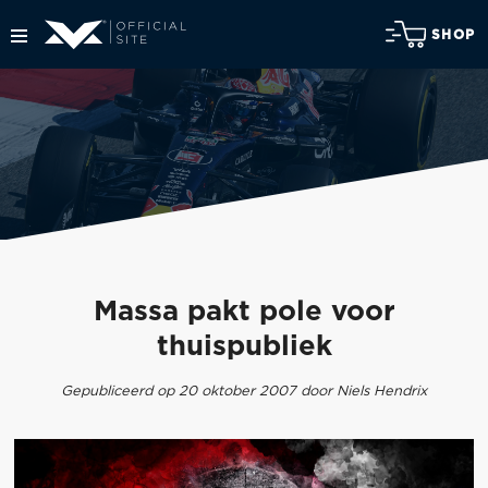
SHOP
Massa pakt pole voor
thuispubliek
Gepubliceerd op 20 oktober 2007 door Niels Hendrix