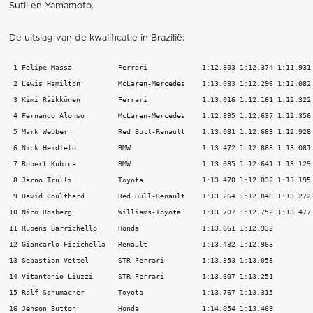
Sutil en Yamamoto.
De uitslag van de kwalificatie in Brazilië:
 1 Felipe Massa           Ferrari             1:12.303 1:12.374 1:11.931 
 2 Lewis Hamilton         McLaren-Mercedes    1:13.033 1:12.296 1:12.082 
 3 Kimi Räikkönen         Ferrari             1:13.016 1:12.161 1:12.322 
 4 Fernando Alonso        McLaren-Mercedes    1:12.895 1:12.637 1:12.356 
 5 Mark Webber            Red Bull-Renault    1:13.081 1:12.683 1:12.928 
 6 Nick Heidfeld          BMW                 1:13.472 1:12.888 1:13.081 
 7 Robert Kubica          BMW                 1:13.085 1:12.641 1:13.129 
 8 Jarno Trulli           Toyota              1:13.470 1:12.832 1:13.195 
 9 David Coulthard        Red Bull-Renault    1:13.264 1:12.846 1:13.272 
10 Nico Rosberg           Williams-Toyota     1:13.707 1:12.752 1:13.477 
11 Rubens Barrichello     Honda               1:13.661 1:12.932          
12 Giancarlo Fisichella   Renault             1:13.482 1:12.968          
13 Sebastian Vettel       STR-Ferrari         1:13.853 1:13.058          
14 Vitantonio Liuzzi      STR-Ferrari         1:13.607 1:13.251          
15 Ralf Schumacher        Toyota              1:13.767 1:13.315          
16 Jenson Button          Honda               1:14.054 1:13.469          