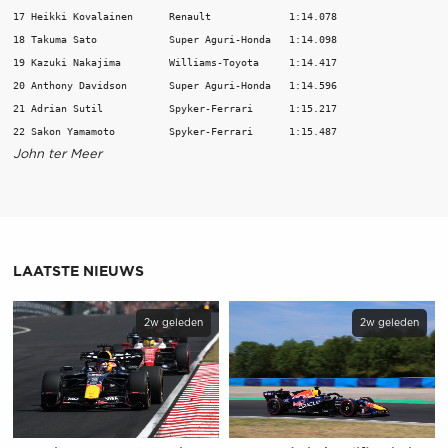
17 Heikki Kovalainen      Renault             1:14.078                   
18 Takuma Sato            Super Aguri-Honda   1:14.098                   
19 Kazuki Nakajima        Williams-Toyota     1:14.417                   
20 Anthony Davidson       Super Aguri-Honda   1:14.596                   
21 Adrian Sutil           Spyker-Ferrari      1:15.217                   
John ter Meer
LAATSTE NIEUWS
2w geleden
2w geleden