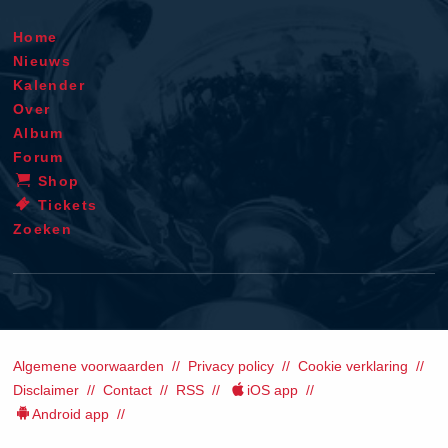
Home
Nieuws
Kalender
Over
Album
Forum
Shop
Tickets
Zoeken
Algemene voorwaarden
Privacy policy
Cookie verklaring
Disclaimer
Contact
RSS
iOS app
Android app