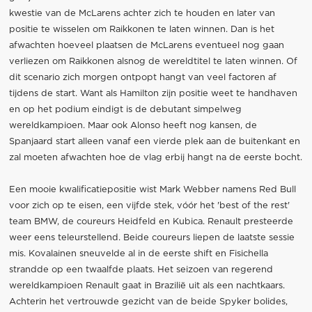
kwestie van de McLarens achter zich te houden en later van
positie te wisselen om Raikkonen te laten winnen. Dan is het
afwachten hoeveel plaatsen de McLarens eventueel nog gaan
verliezen om Raikkonen alsnog de wereldtitel te laten winnen. Of
dit scenario zich morgen ontpopt hangt van veel factoren af
tijdens de start. Want als Hamilton zijn positie weet te handhaven
en op het podium eindigt is de debutant simpelweg
wereldkampioen. Maar ook Alonso heeft nog kansen, de
Spanjaard start alleen vanaf een vierde plek aan de buitenkant en
zal moeten afwachten hoe de vlag erbij hangt na de eerste bocht.
Een mooie kwalificatiepositie wist Mark Webber namens Red Bull
voor zich op te eisen, een vijfde stek, vóór het 'best of the rest'
team BMW, de coureurs Heidfeld en Kubica. Renault presteerde
weer eens teleurstellend. Beide coureurs liepen de laatste sessie
mis. Kovalainen sneuvelde al in de eerste shift en Fisichella
strandde op een twaalfde plaats. Het seizoen van regerend
wereldkampioen Renault gaat in Brazilië uit als een nachtkaars.
Achterin het vertrouwde gezicht van de beide Spyker bolides,