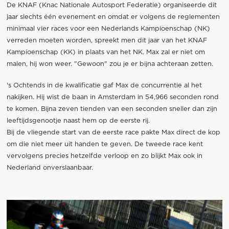
De KNAF (Knac Nationale Autosport Federatie) organiseerde dit
jaar slechts één evenement en omdat er volgens de reglementen
minimaal vier races voor een Nederlands Kampioenschap (NK)
verreden moeten worden, spreekt men dit jaar van het KNAF
Kampioenschap (KK) in plaats van het NK. Max zal er niet om
malen, hij won weer. "Gewoon" zou je er bijna achteraan zetten.
's Ochtends in de kwalificatie gaf Max de concurrentie al het
nakijken. Hij wist de baan in Amsterdam in 54,966 seconden rond
te komen. Bijna zeven tienden van een seconden sneller dan zijn
leeftijdsgenootje naast hem op de eerste rij.
Bij de vliegende start van de eerste race pakte Max direct de kop
om die niet meer uit handen te geven. De tweede race kent
vervolgens precies hetzelfde verloop en zo blijkt Max ook in
Nederland onverslaanbaar.