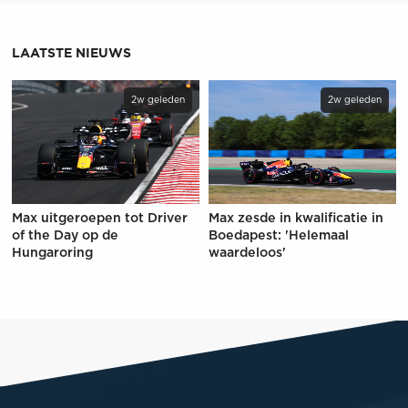
LAATSTE NIEUWS
2w geleden
2w geleden
Max uitgeroepen tot Driver
Max zesde in kwalificatie in
of the Day op de
Boedapest: 'Helemaal
Hungaroring
waardeloos'