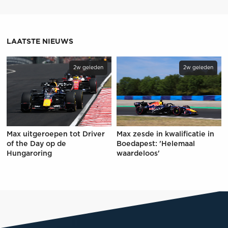
LAATSTE NIEUWS
2w geleden
2w geleden
Max uitgeroepen tot Driver
Max zesde in kwalificatie in
of the Day op de
Boedapest: 'Helemaal
Hungaroring
waardeloos'