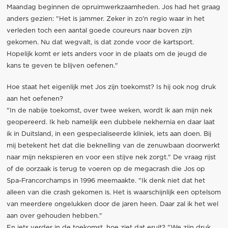
Maandag beginnen de opruimwerkzaamheden. Jos had het graag
anders gezien: "Het is jammer. Zeker in zo'n regio waar in het
verleden toch een aantal goede coureurs naar boven zijn
gekomen. Nu dat wegvalt, is dat zonde voor de kartsport.
Hopelijk komt er iets anders voor in de plaats om de jeugd de
kans te geven te blijven oefenen."
Hoe staat het eigenlijk met Jos zijn toekomst? Is hij ook nog druk
aan het oefenen?
"In de nabije toekomst, over twee weken, wordt ik aan mijn nek
geopereerd. Ik heb namelijk een dubbele nekhernia en daar laat
ik in Duitsland, in een gespecialiseerde kliniek, iets aan doen. Bij
mij betekent het dat die beknelling van de zenuwbaan doorwerkt
naar mijn nekspieren en voor een stijve nek zorgt." De vraag rijst
of de oorzaak is terug te voeren op de megacrash die Jos op
Spa-Francorchamps in 1996 meemaakte. "Ik denk niet dat het
alleen van die crash gekomen is. Het is waarschijnlijk een optelsom
van meerdere ongelukken door de jaren heen. Daar zal ik het wel
aan over gehouden hebben."
En iets verder in de toekomst, hoe ziet dat eruit? "We zijn druk