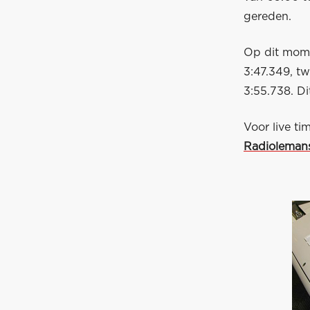
gereden.
Op dit momen
3:47.349, tw
3:55.738. D
Voor live ti
Radioleman