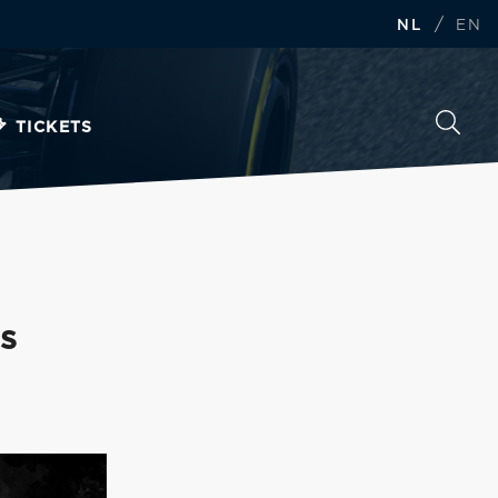
/
NL
EN
TICKETS
s