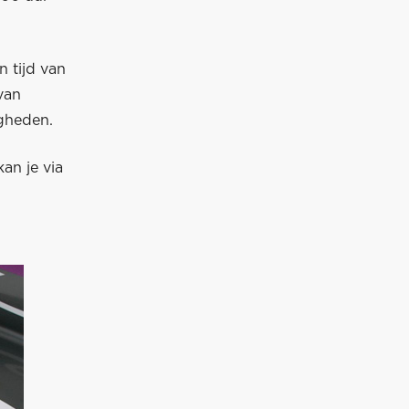
 tijd van
van
igheden.
an je via