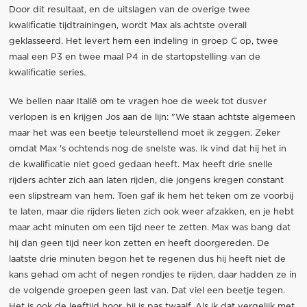
Door dit resultaat, en de uitslagen van de overige twee
kwalificatie tijdtrainingen, wordt Max als achtste overall
geklasseerd. Het levert hem een indeling in groep C op, twee
maal een P3 en twee maal P4 in de startopstelling van de
kwalificatie series.
We bellen naar Italië om te vragen hoe de week tot dusver
verlopen is en krijgen Jos aan de lijn: "We staan achtste algemeen
maar het was een beetje teleurstellend moet ik zeggen. Zeker
omdat Max 's ochtends nog de snelste was. Ik vind dat hij het in
de kwalificatie niet goed gedaan heeft. Max heeft drie snelle
rijders achter zich aan laten rijden, die jongens kregen constant
een slipstream van hem. Toen gaf ik hem het teken om ze voorbij
te laten, maar die rijders lieten zich ook weer afzakken, en je hebt
maar acht minuten om een tijd neer te zetten. Max was bang dat
hij dan geen tijd neer kon zetten en heeft doorgereden. De
laatste drie minuten begon het te regenen dus hij heeft niet de
kans gehad om acht of negen rondjes te rijden, daar hadden ze in
de volgende groepen geen last van. Dat viel een beetje tegen.
Het is ook de leeftijd hoor, hij is pas twaalf. Als ik dat vergelijk met