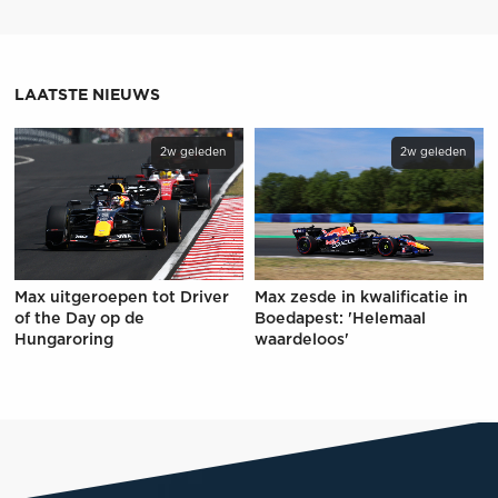
LAATSTE NIEUWS
2w geleden
2w geleden
Max uitgeroepen tot Driver
Max zesde in kwalificatie in
of the Day op de
Boedapest: 'Helemaal
Hungaroring
waardeloos'