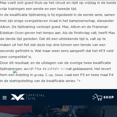
Max voelt zich goed thuis op het circuit en rijdt op vrijdag in de beide
vrije trainingen een eerste en een tweede tijd.
In de kwalificatie tijdtraining is hij ingedeeld in de eerste serie, samen
met zijn enige overgebleven rivaal in het kampioenschap, Alexander
Albon. De tijdtraining verloopt goed. Max, Albon en de Fransman
Esteban Ocon geven het tempo aan. Als de finishvlag valt, heeft Max
de derde tijd gereden. Dat dit een uitstekende tijd is, valt op te
maken uit het feit dat deze top drie binnen een tiende van een
seconde gefinisht is. Wat maar weer eens aangeeft dat het KF3 veld
zeer competitief is.
Door dit resultaat, en de uitslagen van de overige twee kwalificatie
tijdtrainingen, wordt Max als achtste overall geklasseerd. Het levert
SCROLL NAAR BENEDEN
voor het laatste nieuws
hem een indeling in groep C op, twee maal een P3 en twee maal P4
in de startopstelling van de kwalificatie series. ">
SHOP