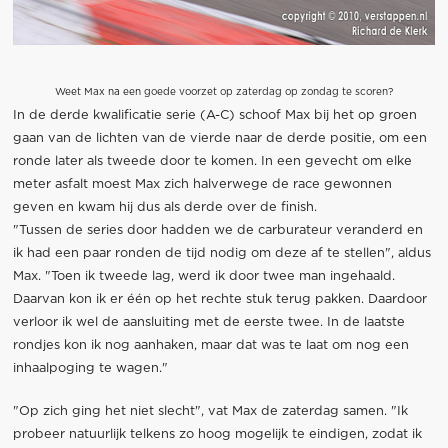
Weet Max na een goede voorzet op zaterdag op zondag te scoren?
In de derde kwalificatie serie (A-C) schoof Max bij het op groen
gaan van de lichten van de vierde naar de derde positie, om een
ronde later als tweede door te komen. In een gevecht om elke
meter asfalt moest Max zich halverwege de race gewonnen
geven en kwam hij dus als derde over de finish.
"Tussen de series door hadden we de carburateur veranderd en
ik had een paar ronden de tijd nodig om deze af te stellen", aldus
Max. "Toen ik tweede lag, werd ik door twee man ingehaald.
Daarvan kon ik er één op het rechte stuk terug pakken. Daardoor
verloor ik wel de aansluiting met de eerste twee. In de laatste
rondjes kon ik nog aanhaken, maar dat was te laat om nog een
inhaalpoging te wagen."
"Op zich ging het niet slecht", vat Max de zaterdag samen. "Ik
probeer natuurlijk telkens zo hoog mogelijk te eindigen, zodat ik