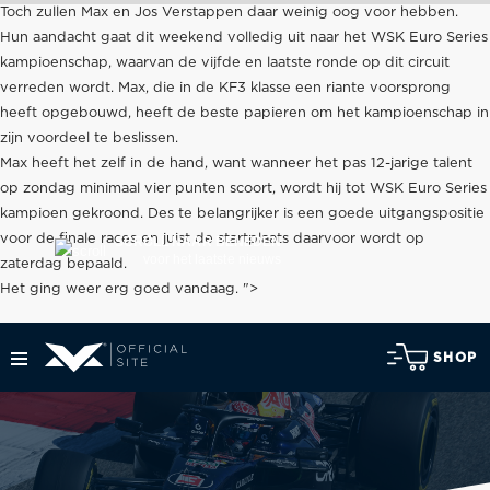
Toch zullen Max en Jos Verstappen daar weinig oog voor hebben.
Hun aandacht gaat dit weekend volledig uit naar het WSK Euro Series
kampioenschap, waarvan de vijfde en laatste ronde op dit circuit
verreden wordt. Max, die in de KF3 klasse een riante voorsprong
heeft opgebouwd, heeft de beste papieren om het kampioenschap in
zijn voordeel te beslissen.
Max heeft het zelf in de hand, want wanneer het pas 12-jarige talent
op zondag minimaal vier punten scoort, wordt hij tot WSK Euro Series
kampioen gekroond. Des te belangrijker is een goede uitgangspositie
voor de finale races en juist de startplaats daarvoor wordt op
SCROLL NAAR BENEDEN
voor het laatste nieuws
zaterdag bepaald.
Het ging weer erg goed vandaag. ">
SHOP