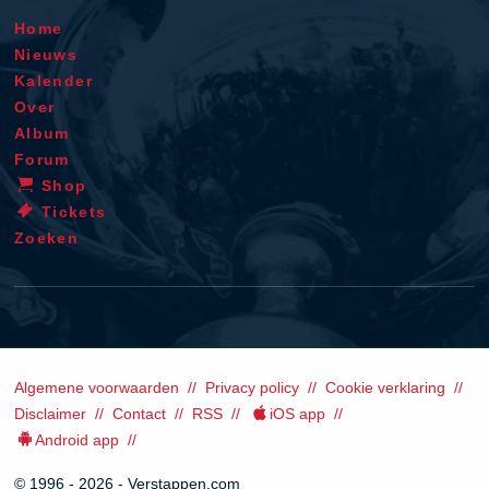
Home
Nieuws
Kalender
Over
Album
Forum
Shop
Tickets
Zoeken
Algemene voorwaarden
Privacy policy
Cookie verklaring
Disclaimer
Contact
RSS
iOS app
Android app
© 1996 - 2026 - Verstappen.com