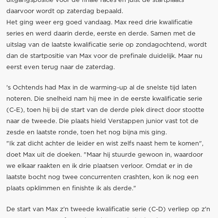
uitgangspositie voor de finale races en juist de startplaats
daarvoor wordt op zaterdag bepaald.
Het ging weer erg goed vandaag. Max reed drie kwalificatie
series en werd daarin derde, eerste en derde. Samen met de
uitslag van de laatste kwalificatie serie op zondagochtend, wordt
dan de startpositie van Max voor de prefinale duidelijk. Maar nu
eerst even terug naar de zaterdag.
's Ochtends had Max in de warming-up al de snelste tijd laten
noteren. Die snelheid nam hij mee in de eerste kwalificatie serie
(C-E), toen hij bij de start van de derde plek direct door stootte
naar de tweede. Die plaats hield Verstappen junior vast tot de
zesde en laatste ronde, toen het nog bijna mis ging.
"Ik zat dicht achter de leider en wist zelfs naast hem te komen",
doet Max uit de doeken. "Maar hij stuurde gewoon in, waardoor
we elkaar raakten en ik drie plaatsen verloor. Omdat er in de
laatste bocht nog twee concurrenten crashten, kon ik nog een
plaats opklimmen en finishte ik als derde."
De start van Max z'n tweede kwalificatie serie (C-D) verliep op z'n