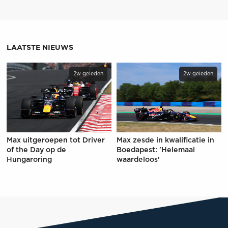
LAATSTE NIEUWS
2w geleden
2w geleden
Max uitgeroepen tot Driver
Max zesde in kwalificatie in
of the Day op de
Boedapest: 'Helemaal
Hungaroring
waardeloos'