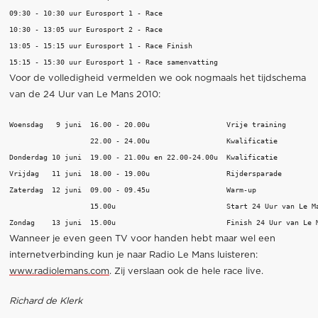
09:30 - 10:30 uur Eurosport 1 - Race

10:30 - 13:05 uur Eurosport 2 - Race

13:05 - 15:15 uur Eurosport 1 - Race Finish

Voor de volledigheid vermelden we ook nogmaals het tijdschema
van de 24 Uur van Le Mans 2010:
Woensdag   9 juni  16.00 - 20.00u                  Vrije training

                   22.00 - 24.00u                  Kwalificatie

Donderdag 10 juni  19.00 - 21.00u en 22.00-24.00u  Kwalificatie

Vrijdag   11 juni  18.00 - 19.00u                  Rijdersparade

Zaterdag  12 juni  09.00 - 09.45u                  Warm-up

                   15.00u                          Start 24 Uur van Le Ma
Wanneer je even geen TV voor handen hebt maar wel een
internetverbinding kun je naar Radio Le Mans luisteren:
www.radiolemans.com
. Zij verslaan ook de hele race live.
Richard de Klerk