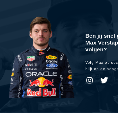
Ben jij sne
Max Verstap
volgen?
Volg Max op soc
blijf op de hoog