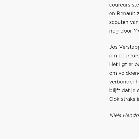
coureurs ste
en Renault z
scouten van 
nog door M
Jos Verstap
om coureurs 
Het ligt er 
om voldoend
verbondenhe
blijft dat j
Ook straks i
Niels Hendri