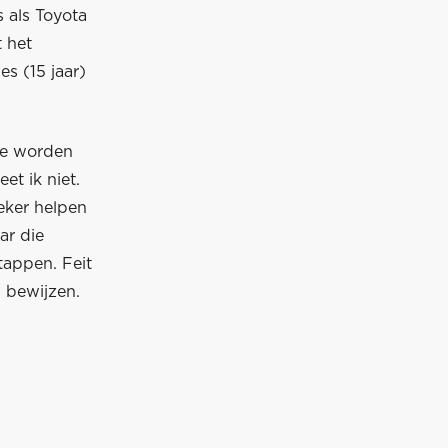
s als Toyota
t het
s (15 jaar)
te worden
et ik niet.
zeker helpen
ar die
tappen. Feit
n bewijzen.