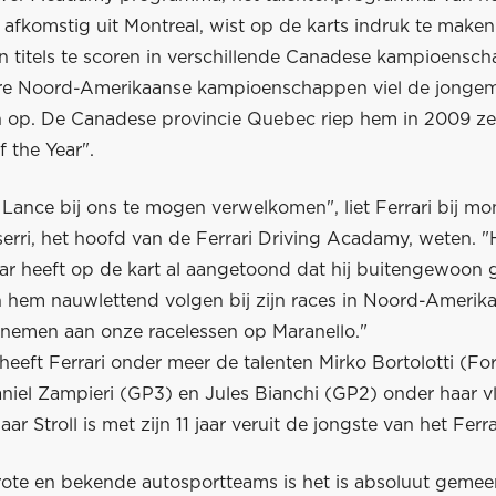
, afkomstig uit Montreal, wist op de karts indruk te maken
n titels te scoren in verschillende Canadese kampioensc
re Noord-Amerikaanse kampioenschappen viel de jongem
in op. De Canadese provincie Quebec riep hem in 2009 zel
f the Year".
j Lance bij ons te mogen verwelkomen", liet Ferrari bij m
erri, het hoofd van de Ferrari Driving Acadamy, weten. "H
ar heeft op de kart al aangetoond dat hij buitengewoon 
n hem nauwlettend volgen bij zijn races in Noord-Amerika
elnemen aan onze racelessen op Maranello."
 heeft Ferrari onder meer de talenten Mirko Bortolotti (F
aniel Zampieri (GP3) en Jules Bianchi (GP2) onder haar v
r Stroll is met zijn 11 jaar veruit de jongste van het Ferrar
ote en bekende autosportteams is het is absoluut gem