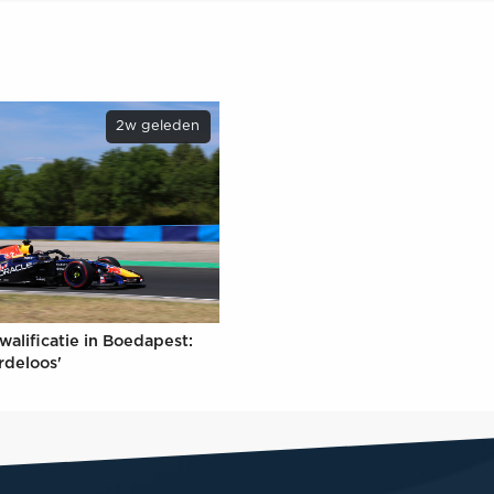
2w geleden
walificatie in Boedapest:
rdeloos'