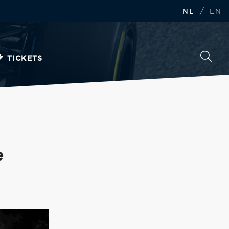
/
NL
EN
TICKETS
e