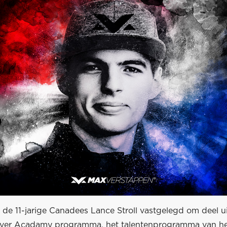
t de 11-jarige Canadees Lance Stroll vastgelegd om deel u
iver Acadamy programma, het talentenprogramma van het