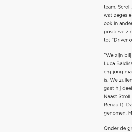
team. Scroll
wat zeges e
ook in ande
positieve z
tot "Driver o
"We zijn bli
Luca Baldiss
erg jong ma
is. We zulle
gaat hij de
Naast Stroll
Renault), D
genomen. Maa
Onder de gr