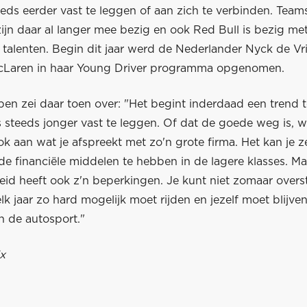
eds eerder vast te leggen of aan zich te verbinden. Team
ijn daar al langer mee bezig en ook Red Bull is bezig me
talenten. Begin dit jaar werd de Nederlander Nyck de Vrie
cLaren in haar Young Driver programma opgenomen.
pen zei daar toen over: "Het begint inderdaad een trend 
steeds jonger vast te leggen. Of dat de goede weg is, we
ook aan wat je afspreekt met zo'n grote firma. Het kan je 
e financiële middelen te hebben in de lagere klasses. Ma
id heeft ook z'n beperkingen. Je kunt niet zomaar overs
e elk jaar zo hard mogelijk moet rijden en jezelf moet blijve
n de autosport."
x