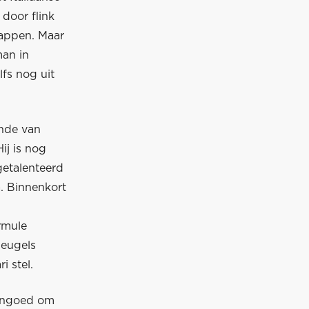
 door flink
happen. Maar
an in
fs nog uit
onde van
ij is nog
getalenteerd
. Binnenkort
ormule
leugels
i stel.
eengoed om