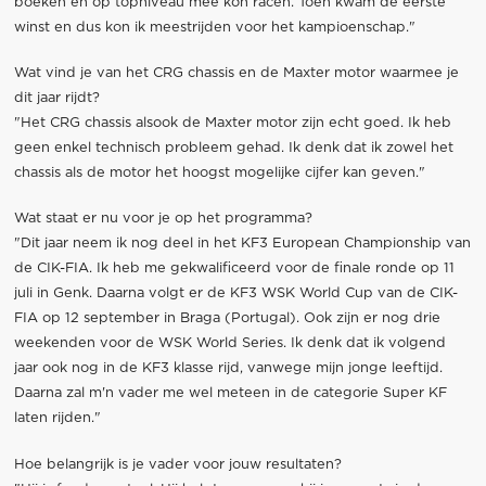
boeken en op topniveau mee kon racen. Toen kwam de eerste
winst en dus kon ik meestrijden voor het kampioenschap."
Wat vind je van het CRG chassis en de Maxter motor waarmee je
dit jaar rijdt?
"Het CRG chassis alsook de Maxter motor zijn echt goed. Ik heb
geen enkel technisch probleem gehad. Ik denk dat ik zowel het
chassis als de motor het hoogst mogelijke cijfer kan geven."
Wat staat er nu voor je op het programma?
"Dit jaar neem ik nog deel in het KF3 European Championship van
de CIK-FIA. Ik heb me gekwalificeerd voor de finale ronde op 11
juli in Genk. Daarna volgt er de KF3 WSK World Cup van de CIK-
FIA op 12 september in Braga (Portugal). Ook zijn er nog drie
weekenden voor de WSK World Series. Ik denk dat ik volgend
jaar ook nog in de KF3 klasse rijd, vanwege mijn jonge leeftijd.
Daarna zal m'n vader me wel meteen in de categorie Super KF
laten rijden."
Hoe belangrijk is je vader voor jouw resultaten?