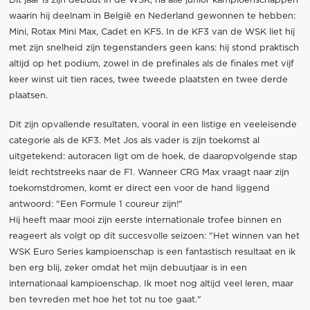
Dit jaar is zijn debuut in de WSK, na alle junior kampioenschappen
waarin hij deelnam in België en Nederland gewonnen te hebben:
Mini, Rotax Mini Max, Cadet en KF5. In de KF3 van de WSK liet hij
met zijn snelheid zijn tegenstanders geen kans: hij stond praktisch
altijd op het podium, zowel in de prefinales als de finales met vijf
keer winst uit tien races, twee tweede plaatsten en twee derde
plaatsen.
Dit zijn opvallende resultaten, vooral in een listige en veeleisende
categorie als de KF3. Met Jos als vader is zijn toekomst al
uitgetekend: autoracen ligt om de hoek, de daaropvolgende stap
leidt rechtstreeks naar de F1. Wanneer CRG Max vraagt naar zijn
toekomstdromen, komt er direct een voor de hand liggend
antwoord: "Een Formule 1 coureur zijn!"
Hij heeft maar mooi zijn eerste internationale trofee binnen en
reageert als volgt op dit succesvolle seizoen: "Het winnen van het
WSK Euro Series kampioenschap is een fantastisch resultaat en ik
ben erg blij, zeker omdat het mijn debuutjaar is in een
internationaal kampioenschap. Ik moet nog altijd veel leren, maar
ben tevreden met hoe het tot nu toe gaat."