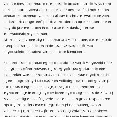
Van alle jonge coureurs die in 2010 de opstap naar de WSK Euro
Series hebben gemaakt, steekt Max er ongetwijfeld met kop en
schouders bovenuit. Van meet af aan liet hij zijn kwaliteiten zien,
ondanks zijn jonge leeftijd. Hij wordt dertien op 30 september en
mag dit jaar mee doen in de klasse KF3 dankzij nieuwe
internationale reglementen.
Als zoon van voormalig F1 coureur Jos Verstappen, die in 1989 de
Europees kart kampioen in de 100 ICA was, heeft Max
ongetwijfeld het talent van een echte kampioen.
Zijn professionele houding op de paddock wordt vergezeld door
een groot zelfvertrouwen. Hij is erg gefocust gedurende een
race, zeker wanneer hij kans ziet tot inhalen. Maar tegelijkertijd is
hij een begenadigd tacticus, zich volledig bewust hoe gevaarlijk
positiewisselingen kunnen zijn, terwijl die een onmiskenbaar
ingrediënt zijn in een jonge en levendige categorie als de KF3. Hij
is zachtaardig en heeft goede manieren, een groot respect voor
zijn tegenstanders maar is tegelijkertijd een buitengewoon
vechter. Hij is zonder twijfel een volledig volwassen kampioen!