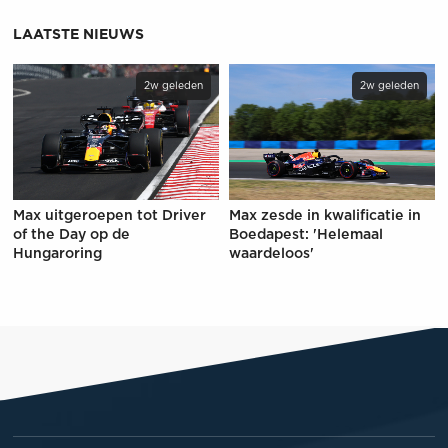
LAATSTE NIEUWS
2w geleden
2w geleden
Max uitgeroepen tot Driver
Max zesde in kwalificatie in
of the Day op de
Boedapest: 'Helemaal
Hungaroring
waardeloos'