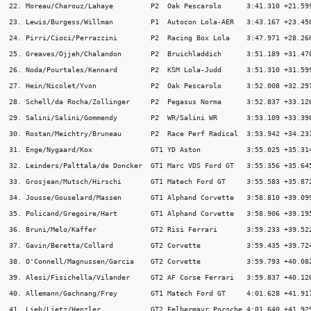
22. Moreau/Charouz/Lahaye         P2  Oak Pescarolo      3:41.310 +21.599
23. Lewis/Burgess/Willman         P1  Autocon Lola-AER   3:43.167 +23.456
24. Pirri/Cioci/Perrazzini        P2  Racing Box Lola    3:47.971 +28.260
25. Greaves/Ojjeh/Chalandon       P2  Bruichladdich      3:51.189 +31.478
26. Noda/Pourtales/Kennard        P2  KSM Lola-Judd      3:51.310 +31.599
27. Hein/Nicolet/Yvon             P2  Oak Pescarolo      3:52.008 +32.297
28. Schell/da Rocha/Zollinger     P2  Pegasus Norma      3:52.837 +33.126
29. Salini/Salini/Gommendy        P2  WR/Salini WR       3:53.109 +33.398
30. Rostan/Meichtry/Bruneau       P2  Race Perf Radical  3:53.942 +34.231
31. Enge/Nygaard/Kox              GT1 YD Aston           3:55.025 +35.314
32. Leinders/Palttala/de Doncker  GT1 Marc VDS Ford GT   3:55.356 +35.645
33. Grosjean/Mutsch/Hirschi       GT1 Matech Ford GT     3:55.583 +35.872
34. Jousse/Gouselard/Massen       GT1 Alphand Corvette   3:58.810 +39.099
35. Policand/Gregoire/Hart        GT1 Alphand Corvette   3:58.906 +39.195
36. Bruni/Melo/Kaffer             GT2 Risi Ferrari       3:59.233 +39.522
37. Gavin/Beretta/Collard         GT2 Corvette           3:59.435 +39.724
38. O'Connell/Magnussen/Garcia    GT2 Corvette           3:59.793 +40.082
39. Alesi/Fisichella/Vilander     GT2 AF Corse Ferrari   3:59.837 +40.126
40. Allemann/Gachnang/Frey        GT1 Matech Ford GT     4:01.628 +41.917
41. Lieb/Lietz/Henzler            GT2 Felbermayr Porsche 4:01.640 +41.929