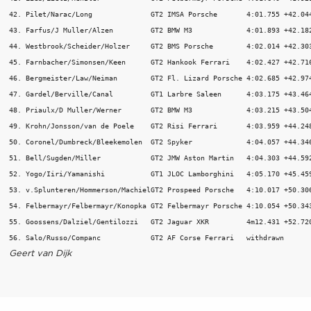
42. Pilet/Narac/Long              GT2 IMSA Porsche       4:01.755 +42.044
43. Farfus/J Muller/Alzen         GT2 BMW M3             4:01.893 +42.182
44. Westbrook/Scheider/Holzer     GT2 BMS Porsche        4:02.014 +42.303
45. Farnbacher/Simonsen/Keen      GT2 Hankook Ferrari    4:02.427 +42.716
46. Bergmeister/Law/Neiman        GT2 Fl. Lizard Porsche 4:02.685 +42.974
47. Gardel/Berville/Canal         GT1 Larbre Saleen      4:03.175 +43.464
48. Priaulx/D Muller/Werner       GT2 BMW M3             4:03.215 +43.504
49. Krohn/Jonsson/van de Poele    GT2 Risi Ferrari       4:03.959 +44.248
50. Coronel/Dumbreck/Bleekemolen  GT2 Spyker             4:04.057 +44.346
51. Bell/Sugden/Miller            GT2 JMW Aston Martin   4:04.303 +44.592
52. Yogo/Iiri/Yamanishi           GT1 JLOC Lamborghini   4:05.170 +45.459
53. v.Splunteren/Hommerson/MachielGT2 Prospeed Porsche   4:10.017 +50.306
54. Felbermayr/Felbermayr/Konopka GT2 Felbermayr Porsche 4:10.054 +50.343
55. Goossens/Dalziel/Gentilozzi   GT2 Jaguar XKR         4m12.431 +52.720
Geert van Dijk