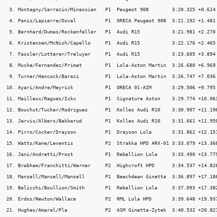
 3. Montagny/Sarrazin/Minassian   P1  Peugeot 908        3:20.325 +0.614

 4. Panis/Lapierre/Duval          P1  ORECA Peugeot 908  3:21.192 +1.481

 5. Bernhard/Dumas/Rockenfeller   P1  Audi R15           3:21.981 +2.270

 6. Kristensen/McNish/Capello     P1  Audi R15           3:22.176 +2.465

 7. Fassler/Lotterer/Treluyer     P1  Audi R15           3:23.605 +3.894

 8. Mucke/Fernandez/Primat        P1  Lola-Aston Martin  3:26.680 +6.969

 9. Turner/Hancock/Barazi         P1  Lola-Aston Martin  3:26.747 +7.036

10. Ayari/Andre/Meyrick           P1  ORECA 01-AIM       3:29.506 +9.795

11. Mailleux/Ragues/Ickx          P1  Signature Aston    3:29.774 +10.063
12. Bouchut/Tucker/Rodrigues      P1  Kolles Audi R10    3:30.907 +11.196
13. Jarvis/Albers/Bakkerud        P1  Kolles Audi R10    3:31.661 +11.950
14. Pirro/Cocker/Drayson          P1  Drayson Lola       3:31.862 +12.151
15. Watts/Kane/Leventis           P2  Strakka HPD ARX-01 3:33.079 +13.368
16. Jani/Andretti/Prost           P1  Rebellion Lola     3:33.490 +13.779
17. Brabham/Franchitti/Werner     P2  Highcroft HPD      3:34.537 +14.826
18. Mansell/Mansell/Mansell       P1  Beechdean Ginetta  3:36.897 +17.186
19. Belicchi/Boullion/Smith       P1  Rebellion Lola     3:37.093 +17.382
20. Erdos/Newton/Wallace          P2  RML Lola HPD       3:39.648 +19.937
21. Hughes/Amaral/Pla             P2  ASM Ginetta-Zytek  3:40.532 +20.821