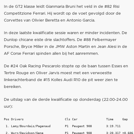
In de GT2 klasse leidt Gianmaria Bruni het veld in de #82 Risi
Competitzione Ferrari. Hij wordt op de voet gevolgd door de
Corvettes van Olivier Beretta en Antonio Garcia.
In deze laatste kwalificatie sessie waren er minder incidenten. De
Dunlop chicane eiste drie slachtoffers. De #88 Felbermayer
Porsche, Bryce Miller in de JMW Aston Martin en Jean Alesi in de
AF Corse Ferrari spinden allen bij het aanremmen.
De #24 Oak Racing Pescarolo stopte op de baan tussen Esses en
Tertre Rouge en Oliver Jarvis moest met een verwoestte
linkerachterband de #15 Kolles Audi R10 de pit weer zien te
bereiken.
De uitslag van de derde kwalificatie op donderdag (22.00-24.00
uur):
Pos Drivers                       Cls Car                Time     Gap

 1. Lamy/Bourdais/Pagenaud        P1  Peugeot 908        3:19.711

 2. Wurz/Davidson/Gene            P1  Peugeot 908        3:20.317 +0.606
