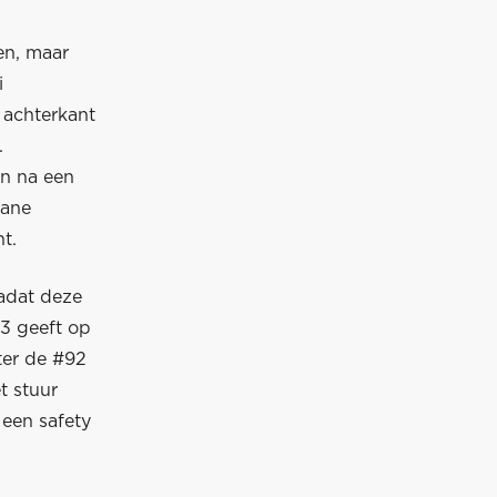
en, maar
i
 achterkant
.
n na een
lane
t.
adat deze
T3 geeft op
ter de #92
t stuur
 een safety