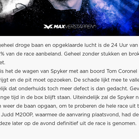
eheel droge baan en opgeklaarde lucht is de 24 Uur va
5% van de race aanbeland. Geheel zonder stukken en bro
et.
 is het de wagen van Spyker met aan boord Tom Coronel 
rijgt en de pit moet opzoeken. De schade lijkt mee te vall
elijk dat onderhuids toch meer defect is dan gedacht. Gev
nge tijd in de box blijft staan. Uiteindelijk zal de Spyker 
n weer de baan opgaan, om te proberen de hele race uit t
 Judd M200P, waarmee de aanvaring plaatsvond, had d
eze later op de avond definitief uit de race is genomen.