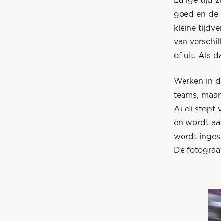
Lange tijd z
goed en de r
kleine tijdv
van verschil
of uit. Als 
Werken in de
teams, maar
Audi stopt 
en wordt aa
wordt inges
De fotograa