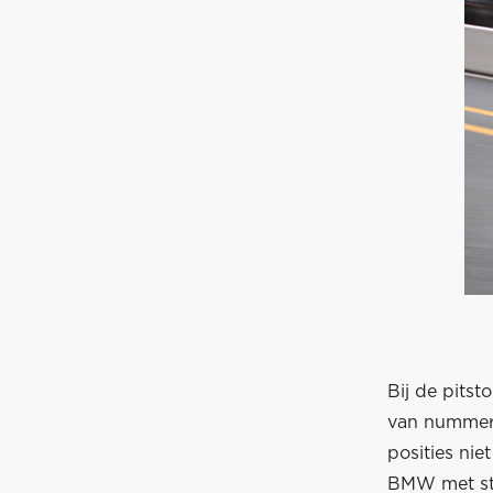
Bij de pits
van nummer 
posities ni
BMW met sta