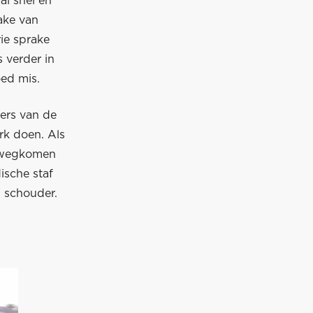
al snel en
rake van
rie sprake
s verder in
oed mis.
kers van de
rk doen. Als
r wegkomen
ische staf
n schouder.