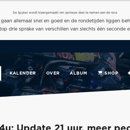
De Spyker wordt klaargemaakt om opnieuw deel te nemen aan de race
 gaan allemaal snel en goed en de rondetijden liggen behoo
e top drie sprake van verschillen van slechts één seconde 
KALENDER
OVER
ALBUM
SHOP
4u: Update 21 uur, meer pe