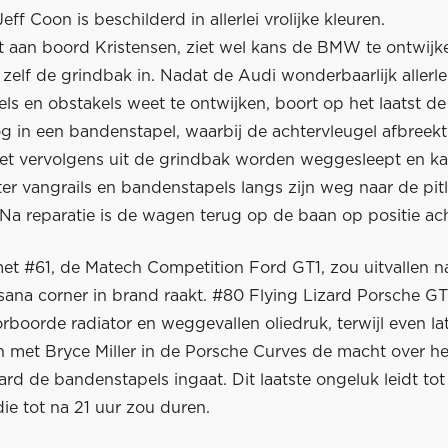
eff Coon is beschilderd in allerlei vrolijke kleuren.
 aan boord Kristensen, ziet wel kans de BMW te ontwijk
 zelf de grindbak in. Nadat de Audi wonderbaarlijk allerle
s en obstakels weet te ontwijken, boort op het laatst de
g in een bandenstapel, waarbij de achtervleugel afbreekt
t vervolgens uit de grindbak worden weggesleept en ka
r vangrails en bandenstapels langs zijn weg naar de pit
Na reparatie is de wagen terug op de baan op positie ach
t #61, de Matech Competition Ford GT1, zou uitvallen n
sana corner in brand raakt. #80 Flying Lizard Porsche G
boorde radiator en weggevallen oliedruk, terwijl even la
n met Bryce Miller in de Porsche Curves de macht over he
hard de bandenstapels ingaat. Dit laatste ongeluk leidt tot
 die tot na 21 uur zou duren.