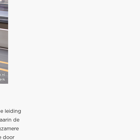
e leiding
aarin de
ngzamere
e door