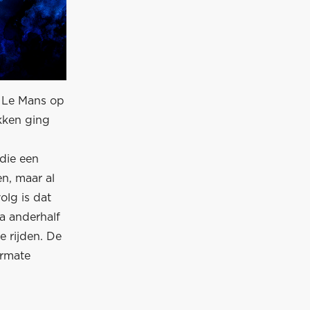
n Le Mans op
kken ging
die een
en, maar al
olg is dat
na anderhalf
e rijden. De
ermate