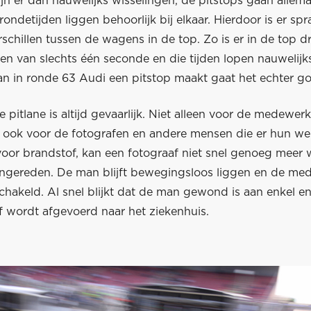
ijn er dan nauwelijks wisselingen, de pitstops gaan allema
ondetijden liggen behoorlijk bij elkaar. Hierdoor is er sp
erschillen tussen de wagens in de top. Zo is er in de top d
len van slechts één seconde en die tijden lopen nauwelijk
dan in ronde 63 Audi een pitstop maakt gaat het echter g
 pitlane is altijd gevaarlijk. Niet alleen voor de medewer
 ook voor de fotografen en andere mensen die er hun we
voor brandstof, kan een fotograaf niet snel genoeg mee
ngereden. De man blijft bewegingsloos liggen en de med
chakeld. Al snel blijkt dat de man gewond is aan enkel e
f wordt afgevoerd naar het ziekenhuis.