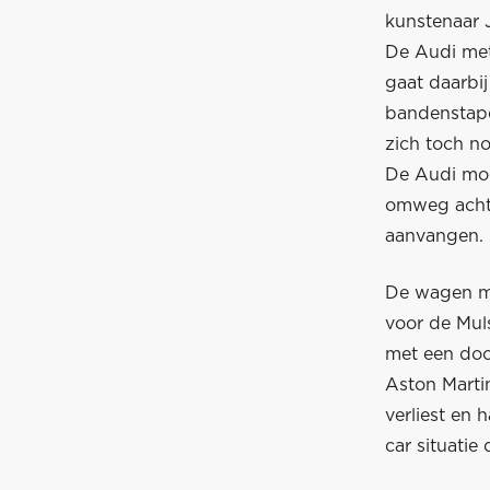
kunstenaar J
De Audi met
gaat daarbij
bandenstapel
zich toch no
De Audi moe
omweg achte
aanvangen. 
De wagen me
voor de Mul
met een door
Aston Marti
verliest en 
car situatie