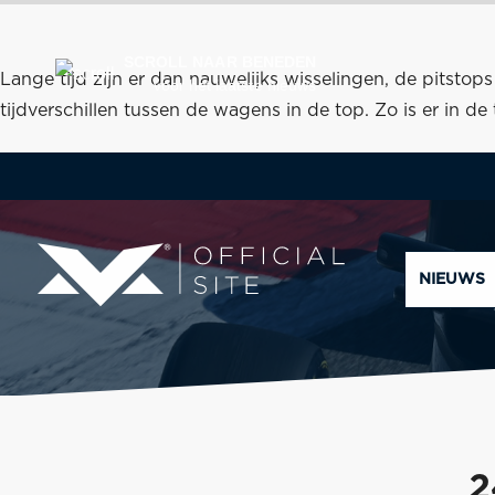
SCROLL NAAR BENEDEN
Lange tijd zijn er dan nauwelijks wisselingen, de pitstops
voor het laatste nieuws
tijdverschillen tussen de wagens in de top. Zo is er in d
NIEUWS
2