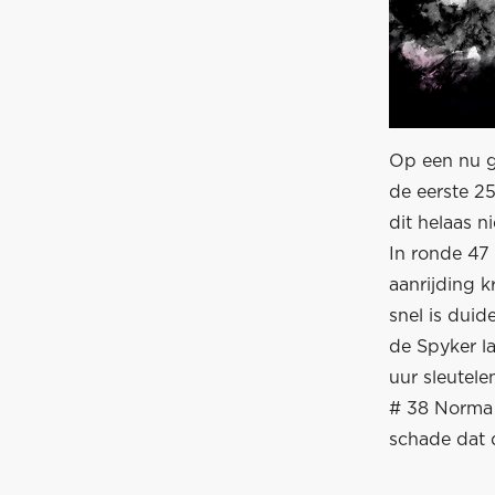
Op een nu g
de eerste 2
dit helaas ni
In ronde 47
aanrijding k
snel is duid
de Spyker la
uur sleutele
# 38 Norma
schade dat d