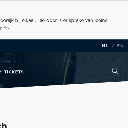
rlijk bij elkaar. Hierdoor is er sprake van kleine
en ">
/
NL
EN
TICKETS
ch