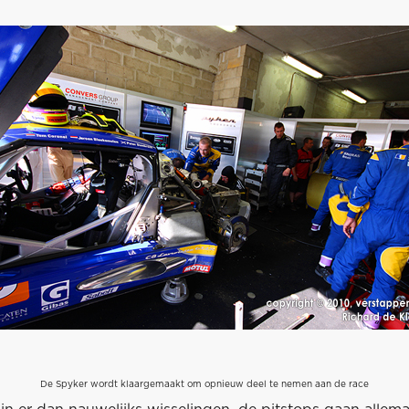
De Spyker wordt klaargemaakt om opnieuw deel te nemen aan de race