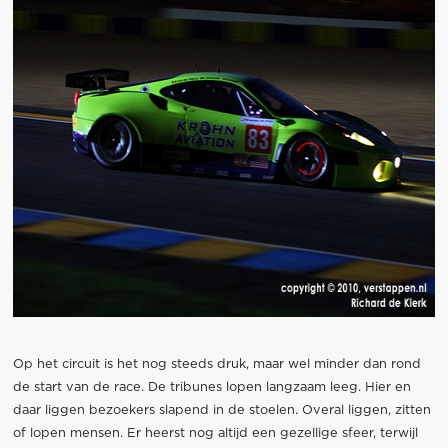
Op het circuit is het nog steeds druk, maar wel minder dan rond
de start van de race. De tribunes lopen langzaam leeg. Hier en
daar liggen bezoekers slapend in de stoelen. Overal liggen, zitten
of lopen mensen. Er heerst nog altijd een gezellige sfeer, terwijl