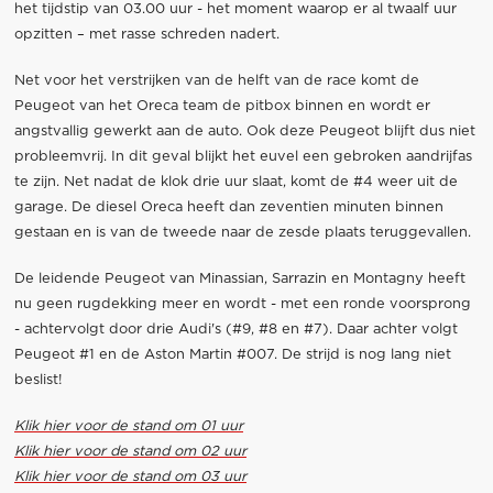
het tijdstip van 03.00 uur - het moment waarop er al twaalf uur
opzitten – met rasse schreden nadert.
Net voor het verstrijken van de helft van de race komt de
Peugeot van het Oreca team de pitbox binnen en wordt er
angstvallig gewerkt aan de auto. Ook deze Peugeot blijft dus niet
probleemvrij. In dit geval blijkt het euvel een gebroken aandrijfas
te zijn. Net nadat de klok drie uur slaat, komt de #4 weer uit de
garage. De diesel Oreca heeft dan zeventien minuten binnen
gestaan en is van de tweede naar de zesde plaats teruggevallen.
De leidende Peugeot van Minassian, Sarrazin en Montagny heeft
nu geen rugdekking meer en wordt - met een ronde voorsprong
- achtervolgt door drie Audi's (#9, #8 en #7). Daar achter volgt
Peugeot #1 en de Aston Martin #007. De strijd is nog lang niet
beslist!
Klik hier voor de stand om 01 uur
Klik hier voor de stand om 02 uur
Klik hier voor de stand om 03 uur